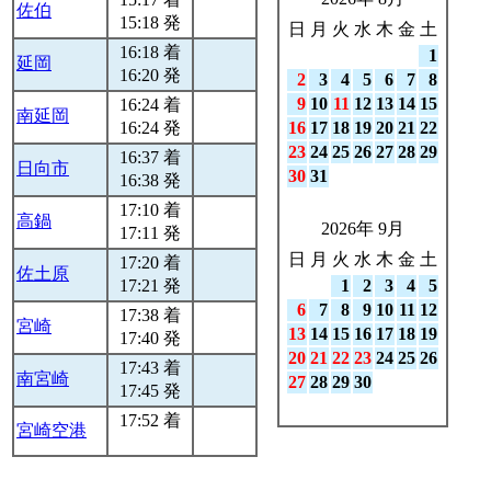
佐伯
15:18 発
日
月
火
水
木
金
土
16:18 着
1
延岡
16:20 発
2
3
4
5
6
7
8
9
10
11
12
13
14
15
16:24 着
南延岡
16:24 発
16
17
18
19
20
21
22
23
24
25
26
27
28
29
16:37 着
日向市
30
31
16:38 発
17:10 着
高鍋
2026年 9月
17:11 発
日
月
火
水
木
金
土
17:20 着
佐土原
17:21 発
1
2
3
4
5
6
7
8
9
10
11
12
17:38 着
宮崎
13
14
15
16
17
18
19
17:40 発
20
21
22
23
24
25
26
17:43 着
南宮崎
27
28
29
30
17:45 発
17:52 着
宮崎空港