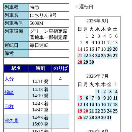
■
運転日
列車種
特急
列車名
にちりん 9号
2026年 6月
列車番号
5009M
日
月
火
水
木
金
土
列車設備
グリーン車指定席
1
2
3
4
5
6
普通車一部指定席
7
8
9
10
11
12
13
運転日
毎日運転
14
15
16
17
18
19
20
備考
21
22
23
24
25
26
27
28
29
30
駅名
時刻
のりば
2026年 7月
大分
４
14:11 発
日
月
火
水
木
金
土
14:18 着
1
2
3
4
鶴崎
14:19 発
5
6
7
8
9
10
11
14:43 着
12
13
14
15
16
17
18
臼杵
14:47 発
19
20
21
22
23
24
25
26
27
28
29
30
31
14:56 着
津久見
15:00 発
2026年 8月
15:17 着