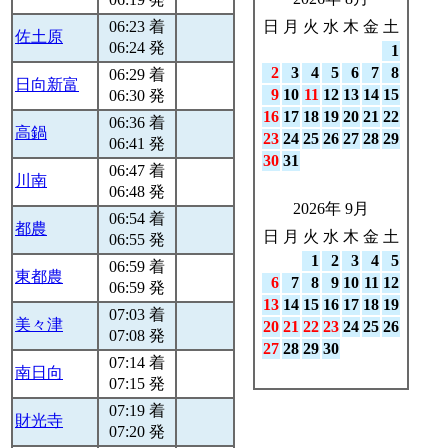
06:23 着
日
月
火
水
木
金
土
佐土原
06:24 発
1
2
3
4
5
6
7
8
06:29 着
日向新富
9
10
11
12
13
14
15
06:30 発
16
17
18
19
20
21
22
06:36 着
高鍋
23
24
25
26
27
28
29
06:41 発
30
31
06:47 着
川南
06:48 発
2026年 9月
06:54 着
都農
日
月
火
水
木
金
土
06:55 発
1
2
3
4
5
06:59 着
東都農
6
7
8
9
10
11
12
06:59 発
13
14
15
16
17
18
19
07:03 着
美々津
20
21
22
23
24
25
26
07:08 発
27
28
29
30
07:14 着
南日向
07:15 発
07:19 着
財光寺
07:20 発