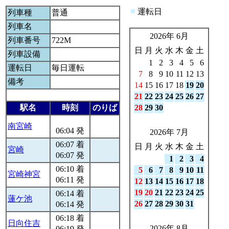
■
運転日
列車種
普通
列車名
2026年 6月
列車番号
722M
日
月
火
水
木
金
土
列車設備
1
2
3
4
5
6
運転日
毎日運転
7
8
9
10
11
12
13
備考
14
15
16
17
18
19
20
21
22
23
24
25
26
27
駅名
時刻
のりば
28
29
30
南宮崎
06:04 発
2026年 7月
06:07 着
日
月
火
水
木
金
土
宮崎
06:07 発
1
2
3
4
06:10 着
5
6
7
8
9
10
11
宮崎神宮
06:11 発
12
13
14
15
16
17
18
19
20
21
22
23
24
25
06:14 着
蓮ケ池
26
27
28
29
30
31
06:14 発
06:18 着
日向住吉
2026年 8月
06:19 発