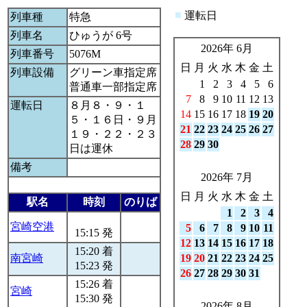
■
運転日
列車種
特急
列車名
ひゅうが 6号
2026年 6月
列車番号
5076M
日
月
火
水
木
金
土
列車設備
グリーン車指定席
1
2
3
4
5
6
普通車一部指定席
7
8
9
10
11
12
13
運転日
８月８・９・１
14
15
16
17
18
19
20
５・１６日・９月
21
22
23
24
25
26
27
１９・２２・２３
28
29
30
日は運休
備考
2026年 7月
日
月
火
水
木
金
土
駅名
時刻
のりば
1
2
3
4
宮崎空港
5
6
7
8
9
10
11
15:15 発
12
13
14
15
16
17
18
15:20 着
南宮崎
19
20
21
22
23
24
25
15:23 発
26
27
28
29
30
31
15:26 着
宮崎
15:30 発
2026年 8月