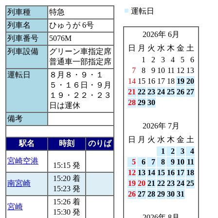
■
運転日
列車種
特急
列車名
ひゅうが 6号
2026年 6月
列車番号
5076M
日
月
火
水
木
金
土
列車設備
グリーン車指定席
1
2
3
4
5
6
普通車一部指定席
7
8
9
10
11
12
13
運転日
８月８・９・１
14
15
16
17
18
19
20
５・１６日・９月
21
22
23
24
25
26
27
１９・２２・２３
28
29
30
日は運休
備考
2026年 7月
日
月
火
水
木
金
土
駅名
時刻
のりば
1
2
3
4
宮崎空港
5
6
7
8
9
10
11
15:15 発
12
13
14
15
16
17
18
15:20 着
南宮崎
19
20
21
22
23
24
25
15:23 発
26
27
28
29
30
31
15:26 着
宮崎
15:30 発
2026年 8月