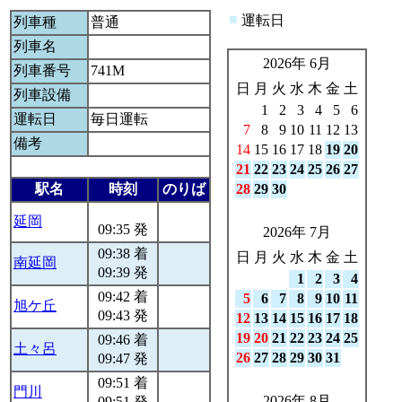
■
運転日
列車種
普通
列車名
2026年 6月
列車番号
741M
日
月
火
水
木
金
土
列車設備
1
2
3
4
5
6
運転日
毎日運転
7
8
9
10
11
12
13
備考
14
15
16
17
18
19
20
21
22
23
24
25
26
27
駅名
時刻
のりば
28
29
30
延岡
09:35 発
2026年 7月
09:38 着
日
月
火
水
木
金
土
南延岡
09:39 発
1
2
3
4
09:42 着
5
6
7
8
9
10
11
旭ケ丘
09:43 発
12
13
14
15
16
17
18
19
20
21
22
23
24
25
09:46 着
土々呂
26
27
28
29
30
31
09:47 発
09:51 着
門川
2026年 8月
09:51 発