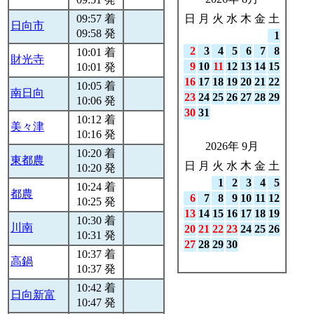
09:57 着
日
月
火
水
木
金
土
日向市
09:58 発
1
2
3
4
5
6
7
8
10:01 着
財光寺
9
10
11
12
13
14
15
10:01 発
16
17
18
19
20
21
22
10:05 着
南日向
23
24
25
26
27
28
29
10:06 発
30
31
10:12 着
美々津
10:16 発
2026年 9月
10:20 着
東都農
日
月
火
水
木
金
土
10:20 発
1
2
3
4
5
10:24 着
都農
6
7
8
9
10
11
12
10:25 発
13
14
15
16
17
18
19
10:30 着
川南
20
21
22
23
24
25
26
10:31 発
27
28
29
30
10:37 着
高鍋
10:37 発
10:42 着
日向新富
10:47 発