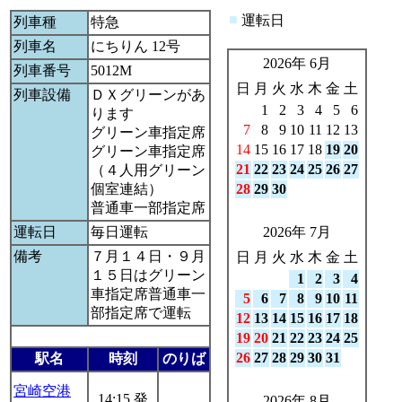
■
運転日
列車種
特急
列車名
にちりん 12号
2026年 6月
列車番号
5012M
日
月
火
水
木
金
土
列車設備
ＤＸグリーンがあ
1
2
3
4
5
6
ります
7
8
9
10
11
12
13
グリーン車指定席
14
15
16
17
18
19
20
グリーン車指定席
21
22
23
24
25
26
27
（４人用グリーン
個室連結）
28
29
30
普通車一部指定席
運転日
毎日運転
2026年 7月
備考
７月１４日・９月
日
月
火
水
木
金
土
１５日はグリーン
1
2
3
4
車指定席普通車一
5
6
7
8
9
10
11
部指定席で運転
12
13
14
15
16
17
18
19
20
21
22
23
24
25
26
27
28
29
30
31
駅名
時刻
のりば
宮崎空港
14:15 発
2026年 8月