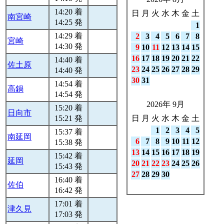
14:20 着
日
月
火
水
木
金
土
南宮崎
14:25 発
1
14:29 着
2
3
4
5
6
7
8
宮崎
14:30 発
9
10
11
12
13
14
15
16
17
18
19
20
21
22
14:40 着
佐土原
23
24
25
26
27
28
29
14:40 発
30
31
14:54 着
高鍋
14:54 発
2026年 9月
15:20 着
日向市
15:21 発
日
月
火
水
木
金
土
1
2
3
4
5
15:37 着
南延岡
6
7
8
9
10
11
12
15:38 発
13
14
15
16
17
18
19
15:42 着
延岡
20
21
22
23
24
25
26
15:43 発
27
28
29
30
16:40 着
佐伯
16:42 発
17:01 着
津久見
17:03 発