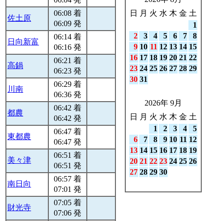
06:08 着
日
月
火
水
木
金
土
佐土原
06:09 発
1
2
3
4
5
6
7
8
06:14 着
日向新富
9
10
11
12
13
14
15
06:16 発
16
17
18
19
20
21
22
06:21 着
高鍋
23
24
25
26
27
28
29
06:23 発
30
31
06:29 着
川南
06:36 発
2026年 9月
06:42 着
都農
日
月
火
水
木
金
土
06:42 発
1
2
3
4
5
06:47 着
東都農
6
7
8
9
10
11
12
06:47 発
13
14
15
16
17
18
19
06:51 着
美々津
20
21
22
23
24
25
26
06:51 発
27
28
29
30
06:57 着
南日向
07:01 発
07:05 着
財光寺
07:06 発