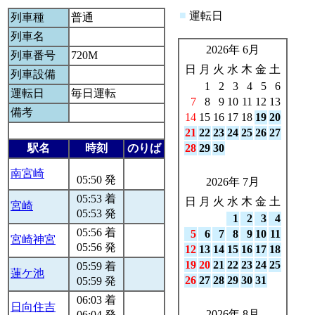
■
運転日
列車種
普通
列車名
2026年 6月
列車番号
720M
日
月
火
水
木
金
土
列車設備
1
2
3
4
5
6
運転日
毎日運転
7
8
9
10
11
12
13
備考
14
15
16
17
18
19
20
21
22
23
24
25
26
27
駅名
時刻
のりば
28
29
30
南宮崎
05:50 発
2026年 7月
05:53 着
日
月
火
水
木
金
土
宮崎
05:53 発
1
2
3
4
05:56 着
5
6
7
8
9
10
11
宮崎神宮
05:56 発
12
13
14
15
16
17
18
19
20
21
22
23
24
25
05:59 着
蓮ケ池
26
27
28
29
30
31
05:59 発
06:03 着
日向住吉
2026年 8月
06:04 発