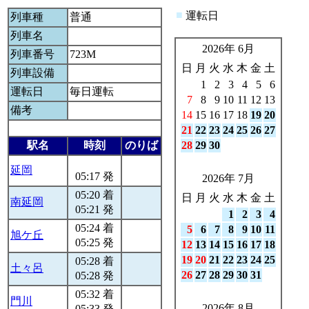
■
運転日
列車種
普通
列車名
2026年 6月
列車番号
723M
日
月
火
水
木
金
土
列車設備
1
2
3
4
5
6
運転日
毎日運転
7
8
9
10
11
12
13
備考
14
15
16
17
18
19
20
21
22
23
24
25
26
27
駅名
時刻
のりば
28
29
30
延岡
05:17 発
2026年 7月
05:20 着
日
月
火
水
木
金
土
南延岡
05:21 発
1
2
3
4
05:24 着
5
6
7
8
9
10
11
旭ケ丘
05:25 発
12
13
14
15
16
17
18
19
20
21
22
23
24
25
05:28 着
土々呂
26
27
28
29
30
31
05:28 発
05:32 着
門川
2026年 8月
05:33 発