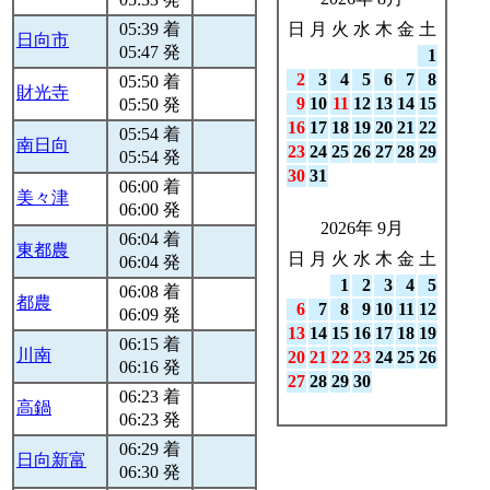
05:39 着
日
月
火
水
木
金
土
日向市
05:47 発
1
2
3
4
5
6
7
8
05:50 着
財光寺
9
10
11
12
13
14
15
05:50 発
16
17
18
19
20
21
22
05:54 着
南日向
23
24
25
26
27
28
29
05:54 発
30
31
06:00 着
美々津
06:00 発
2026年 9月
06:04 着
東都農
日
月
火
水
木
金
土
06:04 発
1
2
3
4
5
06:08 着
都農
6
7
8
9
10
11
12
06:09 発
13
14
15
16
17
18
19
06:15 着
川南
20
21
22
23
24
25
26
06:16 発
27
28
29
30
06:23 着
高鍋
06:23 発
06:29 着
日向新富
06:30 発