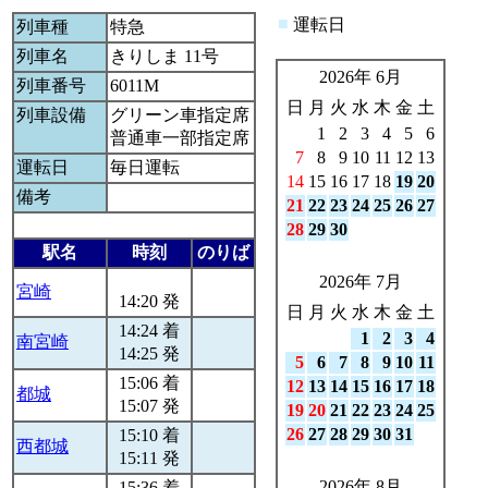
■
運転日
列車種
特急
列車名
きりしま 11号
2026年 6月
列車番号
6011M
日
月
火
水
木
金
土
列車設備
グリーン車指定席
1
2
3
4
5
6
普通車一部指定席
7
8
9
10
11
12
13
運転日
毎日運転
14
15
16
17
18
19
20
備考
21
22
23
24
25
26
27
28
29
30
駅名
時刻
のりば
2026年 7月
宮崎
14:20 発
日
月
火
水
木
金
土
14:24 着
1
2
3
4
南宮崎
14:25 発
5
6
7
8
9
10
11
15:06 着
12
13
14
15
16
17
18
都城
15:07 発
19
20
21
22
23
24
25
26
27
28
29
30
31
15:10 着
西都城
15:11 発
2026年 8月
15:36 着