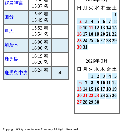
霧島神宮
15:37 発
日
月
火
水
木
金
土
15:49 着
1
国分
15:49 発
2
3
4
5
6
7
8
9
10
11
12
13
14
15
15:53 着
隼人
15:54 発
16
17
18
19
20
21
22
23
24
25
26
27
28
29
16:00 着
加治木
30
31
16:00 発
16:19 着
鹿児島
2026年 9月
16:20 発
日
月
火
水
木
金
土
16:24 着
鹿児島中央
４
1
2
3
4
5
6
7
8
9
10
11
12
13
14
15
16
17
18
19
20
21
22
23
24
25
26
27
28
29
30