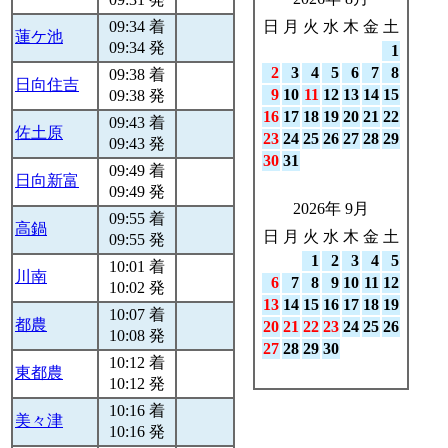
09:34 着
日
月
火
水
木
金
土
蓮ケ池
09:34 発
1
2
3
4
5
6
7
8
09:38 着
日向住吉
9
10
11
12
13
14
15
09:38 発
16
17
18
19
20
21
22
09:43 着
佐土原
23
24
25
26
27
28
29
09:43 発
30
31
09:49 着
日向新富
09:49 発
2026年 9月
09:55 着
高鍋
日
月
火
水
木
金
土
09:55 発
1
2
3
4
5
10:01 着
川南
6
7
8
9
10
11
12
10:02 発
13
14
15
16
17
18
19
10:07 着
都農
20
21
22
23
24
25
26
10:08 発
27
28
29
30
10:12 着
東都農
10:12 発
10:16 着
美々津
10:16 発