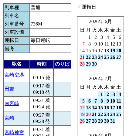
■
運転日
列車種
普通
列車名
2026年 6月
列車番号
736M
日
月
火
水
木
金
土
列車設備
1
2
3
4
5
6
運転日
毎日運転
7
8
9
10
11
12
13
備考
14
15
16
17
18
19
20
21
22
23
24
25
26
27
駅名
時刻
のりば
28
29
30
宮崎空港
09:15 発
2026年 7月
09:17 着
日
月
火
水
木
金
土
田吉
09:18 発
1
2
3
4
09:21 着
5
6
7
8
9
10
11
南宮崎
09:24 発
12
13
14
15
16
17
18
19
20
21
22
23
24
25
09:27 着
宮崎
26
27
28
29
30
31
09:28 発
09:31 着
宮崎神宮
2026年 8月
09:31 発