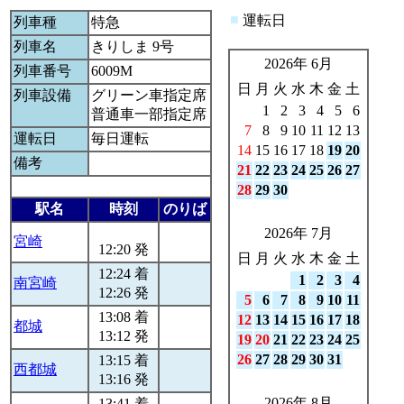
■
運転日
列車種
特急
列車名
きりしま 9号
2026年 6月
列車番号
6009M
日
月
火
水
木
金
土
列車設備
グリーン車指定席
1
2
3
4
5
6
普通車一部指定席
7
8
9
10
11
12
13
運転日
毎日運転
14
15
16
17
18
19
20
備考
21
22
23
24
25
26
27
28
29
30
駅名
時刻
のりば
2026年 7月
宮崎
12:20 発
日
月
火
水
木
金
土
12:24 着
1
2
3
4
南宮崎
12:26 発
5
6
7
8
9
10
11
13:08 着
12
13
14
15
16
17
18
都城
13:12 発
19
20
21
22
23
24
25
26
27
28
29
30
31
13:15 着
西都城
13:16 発
2026年 8月
13:41 着