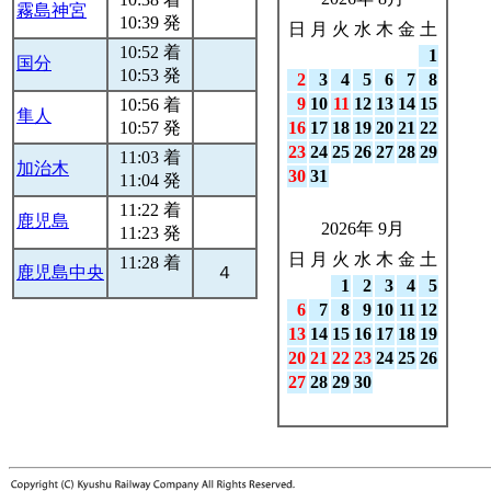
霧島神宮
10:39 発
日
月
火
水
木
金
土
10:52 着
1
国分
10:53 発
2
3
4
5
6
7
8
9
10
11
12
13
14
15
10:56 着
隼人
10:57 発
16
17
18
19
20
21
22
23
24
25
26
27
28
29
11:03 着
加治木
30
31
11:04 発
11:22 着
鹿児島
2026年 9月
11:23 発
日
月
火
水
木
金
土
11:28 着
鹿児島中央
４
1
2
3
4
5
6
7
8
9
10
11
12
13
14
15
16
17
18
19
20
21
22
23
24
25
26
27
28
29
30