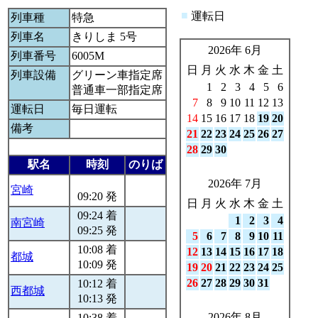
■
運転日
列車種
特急
列車名
きりしま 5号
2026年 6月
列車番号
6005M
日
月
火
水
木
金
土
列車設備
グリーン車指定席
1
2
3
4
5
6
普通車一部指定席
7
8
9
10
11
12
13
運転日
毎日運転
14
15
16
17
18
19
20
備考
21
22
23
24
25
26
27
28
29
30
駅名
時刻
のりば
2026年 7月
宮崎
09:20 発
日
月
火
水
木
金
土
09:24 着
1
2
3
4
南宮崎
09:25 発
5
6
7
8
9
10
11
10:08 着
12
13
14
15
16
17
18
都城
10:09 発
19
20
21
22
23
24
25
26
27
28
29
30
31
10:12 着
西都城
10:13 発
2026年 8月
10:38 着