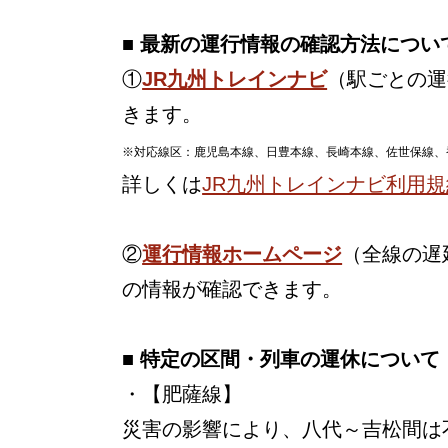
■ 最新の運行情報の確認方法につい
①
JR九州トレインナビ
（駅ごとの運
きます。
※対応線区：鹿児島本線、日豊本線、長崎本線、佐世保線、
詳しくは
JR九州トレインナビ利用規
②
運行情報ホームページ
（全線の遅
の情報が確認できます。
■ 特定の区間・列車の運休について
・【肥薩線】
災害の影響により、八代～吉松間は