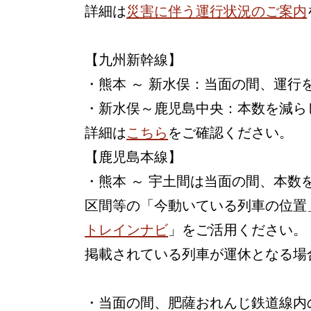
詳細は
災害に伴う運行状況のご案内
【九州新幹線】
・熊本 ～ 新水俣：当面の間、運行
・新水俣～鹿児島中央：本数を減ら
詳細は
こちら
をご確認ください。
【鹿児島本線】
・熊本 ～ 宇土間は当面の間、本
区間等の「今動いている列車の位置
トレインナビ
」をご活用ください。
掲載されている列車が運休となる場
・当面の間、肥薩おれんじ鉄道線内