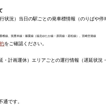
て
行状況）当日の駅ごとの発車標情報（のりばや停
香椎線、筑豊本線・篠栗線（福北ゆたか線・原田線・若松線）、宮崎空港線
約
をご確認ください。
延・計画運休）エリアごとの運行情報（遅延状況
不通です。