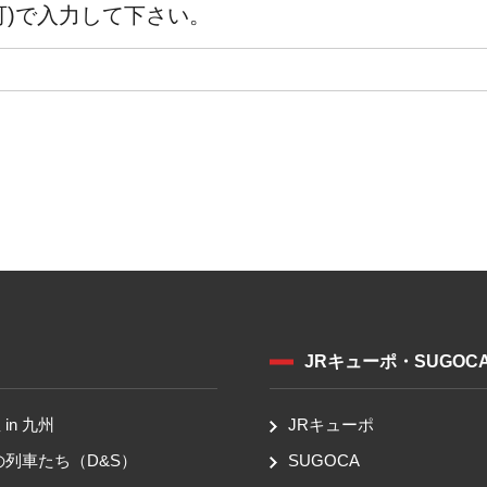
可)で入力して下さい。
JRキューポ・SUGOC
in 九州
JRキューポ
の列車たち（D&S）
SUGOCA