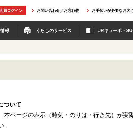
b会員ログイン
お問い合わせ／お忘れ物
お手伝いが必要なお客
ト情報
くらしのサービス
JRキューポ・SUG
について
、本ページの表示（時刻・のりば・行き先）が実
い。