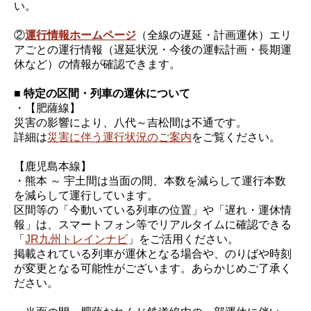
い。
②
運行情報ホームページ
（全線の遅延・計画運休）エリ
アごとの運行情報（遅延状況・今後の運転計画・長期運
休など）の情報が確認できます。
■ 特定の区間・列車の運休について
・【肥薩線】
災害の影響により、八代～吉松間は不通です。
詳細は
災害に伴う運行状況のご案内
をご覧ください。
【鹿児島本線】
・熊本 ～ 宇土間は当面の間、本数を減らして運行本数
を減らして運行しています。
区間等の「今動いている列車の位置」や「遅れ・運休情
報」は、スマートフォン等でリアルタイムに確認できる
「
JR九州トレインナビ
」をご活用ください。
掲載されている列車が運休となる場合や、のりばや時刻
が変更となる可能性がございます。あらかじめご了承く
ださい。