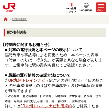
Web会員
Language
ログイン
駅別時刻表
駅別時刻表
【時刻表に関するお知らせ】
■ 列車の運行状況と本ページの表示について
臨時列車や事故等による変更のため、本ページの表示
（時刻・のりば・行き先）が実際と異なる場合がありま
す。ご乗車前に駅の案内も併せてご確認ください。
■ 最新の運行情報の確認方法について
①
JR九州トレインナビ
（駅ごとの運行状況）当日の駅ご
との発車標情報（のりばや停車駅等）及び列車位置情報
が確認できます。
※対応線区：鹿児島本線、日豊本線、長崎本線、佐世保線、香椎線、筑豊
本線・篠栗線（福北ゆたか線・原田線・若松線）、宮崎空港線
詳しくは
JR九州トレインナビ利用規約
をご確認くださ