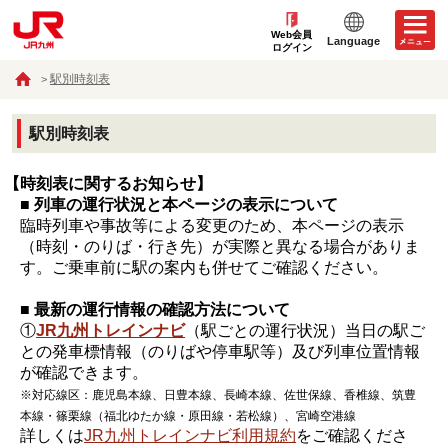
Web会員
Language
ログイン
駅別時刻表
駅別時刻表
【時刻表に関するお知らせ】
■ 列車の運行状況と本ページの表示について
臨時列車や事故等による変更のため、本ページの表示
（時刻・のりば・行き先）が実際と異なる場合がありま
す。ご乗車前に駅の案内も併せてご確認ください。
■ 最新の運行情報の確認方法について
①
JR九州トレインナビ
（駅ごとの運行状況）当日の駅ご
との発車標情報（のりばや停車駅等）及び列車位置情報
が確認できます。
※対応線区：鹿児島本線、日豊本線、長崎本線、佐世保線、香椎線、筑豊
本線・篠栗線（福北ゆたか線・原田線・若松線）、宮崎空港線
詳しくは
JR九州トレインナビ利用規約
をご確認くださ