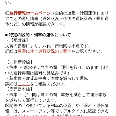
い。
②
運行情報ホームページ
（全線の遅延・計画運休）エリ
アごとの運行情報（遅延状況・今後の運転計画・長期運
休など）の情報が確認できます。
■ 特定の区間・列車の運休について
・【肥薩線】
災害の影響により、八代～吉松間は不通です。
詳細は
災害に伴う運行状況のご案内
をご覧ください。
【九州新幹線】
・熊本 ～ 新水俣：当面の間、運行を取り止めます（8月
中の運行再開は困難な見込みです）
・新水俣～鹿児島中央：本数を減らして運転
詳細は
こちら
をご確認ください。
【鹿児島本線】
・熊本 ～ 宇土間は当面の間、本数を減らして運行本数
を減らして運行しています。
区間等の「今動いている列車の位置」や「遅れ・運休情
報」は、スマートフォン等でリアルタイムに確認できる