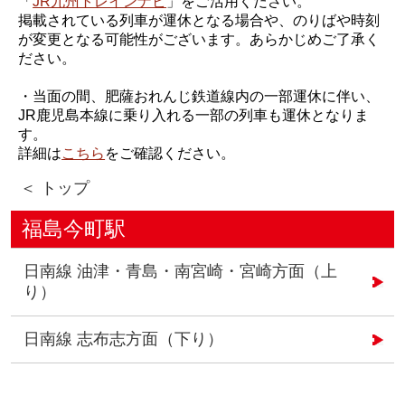
「
JR九州トレインナビ
」をご活用ください。
掲載されている列車が運休となる場合や、のりばや時刻
が変更となる可能性がございます。あらかじめご了承く
ださい。
・当面の間、肥薩おれんじ鉄道線内の一部運休に伴い、
JR鹿児島本線に乗り入れる一部の列車も運休となりま
す。
詳細は
こちら
をご確認ください。
＜ トップ
福島今町駅
日南線 油津・青島・南宮崎・宮崎方面（上
り）
日南線 志布志方面（下り）