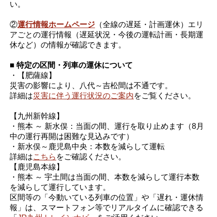
い。
②
運行情報ホームページ
（全線の遅延・計画運休）エリ
アごとの運行情報（遅延状況・今後の運転計画・長期運
休など）の情報が確認できます。
■ 特定の区間・列車の運休について
・【肥薩線】
災害の影響により、八代～吉松間は不通です。
詳細は
災害に伴う運行状況のご案内
をご覧ください。
【九州新幹線】
・熊本 ～ 新水俣：当面の間、運行を取り止めます（8月
中の運行再開は困難な見込みです）
・新水俣～鹿児島中央：本数を減らして運転
詳細は
こちら
をご確認ください。
【鹿児島本線】
・熊本 ～ 宇土間は当面の間、本数を減らして運行本数
を減らして運行しています。
区間等の「今動いている列車の位置」や「遅れ・運休情
報」は、スマートフォン等でリアルタイムに確認できる