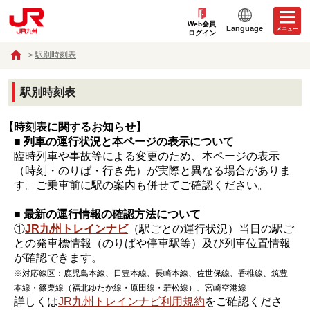
Web会員
Language
ログイン
駅別時刻表
駅別時刻表
【時刻表に関するお知らせ】
■ 列車の運行状況と本ページの表示について
臨時列車や事故等による変更のため、本ページの表示
（時刻・のりば・行き先）が実際と異なる場合がありま
す。ご乗車前に駅の案内も併せてご確認ください。
■ 最新の運行情報の確認方法について
①
JR九州トレインナビ
（駅ごとの運行状況）当日の駅ご
との発車標情報（のりばや停車駅等）及び列車位置情報
が確認できます。
※対応線区：鹿児島本線、日豊本線、長崎本線、佐世保線、香椎線、筑豊
本線・篠栗線（福北ゆたか線・原田線・若松線）、宮崎空港線
詳しくは
JR九州トレインナビ利用規約
をご確認くださ