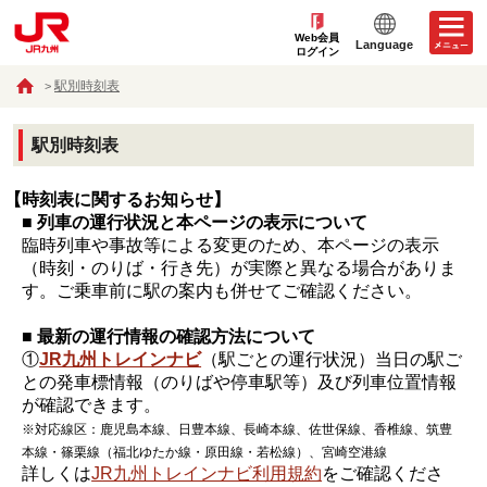
Web会員
Language
ログイン
駅別時刻表
駅別時刻表
【時刻表に関するお知らせ】
■ 列車の運行状況と本ページの表示について
臨時列車や事故等による変更のため、本ページの表示
（時刻・のりば・行き先）が実際と異なる場合がありま
す。ご乗車前に駅の案内も併せてご確認ください。
■ 最新の運行情報の確認方法について
①
JR九州トレインナビ
（駅ごとの運行状況）当日の駅ご
との発車標情報（のりばや停車駅等）及び列車位置情報
が確認できます。
※対応線区：鹿児島本線、日豊本線、長崎本線、佐世保線、香椎線、筑豊
本線・篠栗線（福北ゆたか線・原田線・若松線）、宮崎空港線
詳しくは
JR九州トレインナビ利用規約
をご確認くださ