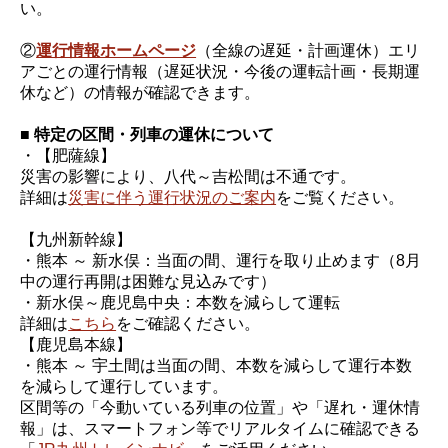
い。
②
運行情報ホームページ
（全線の遅延・計画運休）エリ
アごとの運行情報（遅延状況・今後の運転計画・長期運
休など）の情報が確認できます。
■ 特定の区間・列車の運休について
・【肥薩線】
災害の影響により、八代～吉松間は不通です。
詳細は
災害に伴う運行状況のご案内
をご覧ください。
【九州新幹線】
・熊本 ～ 新水俣：当面の間、運行を取り止めます（8月
中の運行再開は困難な見込みです）
・新水俣～鹿児島中央：本数を減らして運転
詳細は
こちら
をご確認ください。
【鹿児島本線】
・熊本 ～ 宇土間は当面の間、本数を減らして運行本数
を減らして運行しています。
区間等の「今動いている列車の位置」や「遅れ・運休情
報」は、スマートフォン等でリアルタイムに確認できる