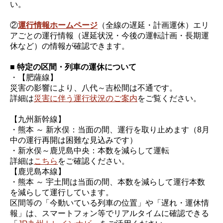
い。
②
運行情報ホームページ
（全線の遅延・計画運休）エリ
アごとの運行情報（遅延状況・今後の運転計画・長期運
休など）の情報が確認できます。
■ 特定の区間・列車の運休について
・【肥薩線】
災害の影響により、八代～吉松間は不通です。
詳細は
災害に伴う運行状況のご案内
をご覧ください。
【九州新幹線】
・熊本 ～ 新水俣：当面の間、運行を取り止めます（8月
中の運行再開は困難な見込みです）
・新水俣～鹿児島中央：本数を減らして運転
詳細は
こちら
をご確認ください。
【鹿児島本線】
・熊本 ～ 宇土間は当面の間、本数を減らして運行本数
を減らして運行しています。
区間等の「今動いている列車の位置」や「遅れ・運休情
報」は、スマートフォン等でリアルタイムに確認できる