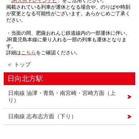
「
JR九州トレインナビ
」をご活用ください。
掲載されている列車が運休となる場合や、のりばや時刻
が変更となる可能性がございます。あらかじめご了承く
ださい。
・当面の間、肥薩おれんじ鉄道線内の一部運休に伴い、
JR鹿児島本線に乗り入れる一部の列車も運休となりま
す。
詳細は
こちら
をご確認ください。
＜ トップ
日向北方駅
日南線 油津・青島・南宮崎・宮崎方面（上
り）
日南線 志布志方面（下り）