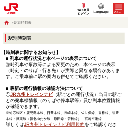
Web会員
Language
ログイン
駅別時刻表
駅別時刻表
【時刻表に関するお知らせ】
■ 列車の運行状況と本ページの表示について
臨時列車や事故等による変更のため、本ページの表示
（時刻・のりば・行き先）が実際と異なる場合がありま
す。ご乗車前に駅の案内も併せてご確認ください。
■ 最新の運行情報の確認方法について
①
JR九州トレインナビ
（駅ごとの運行状況）当日の駅ご
との発車標情報（のりばや停車駅等）及び列車位置情報
が確認できます。
※対応線区：鹿児島本線、日豊本線、長崎本線、佐世保線、香椎線、筑豊
本線・篠栗線（福北ゆたか線・原田線・若松線）、宮崎空港線
詳しくは
JR九州トレインナビ利用規約
をご確認くださ