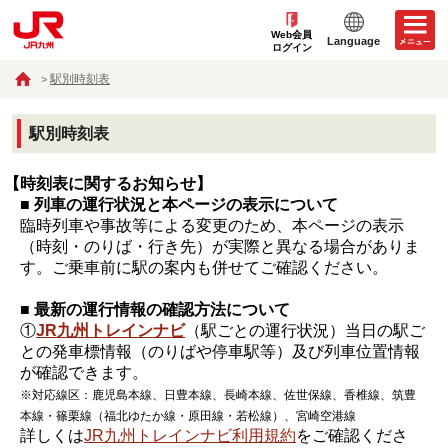
Web会員
Language
ログイン
駅別時刻表
駅別時刻表
【時刻表に関するお知らせ】
■ 列車の運行状況と本ページの表示について
臨時列車や事故等による変更のため、本ページの表示
（時刻・のりば・行き先）が実際と異なる場合がありま
す。ご乗車前に駅の案内も併せてご確認ください。
■ 最新の運行情報の確認方法について
①
JR九州トレインナビ
（駅ごとの運行状況）当日の駅ご
との発車標情報（のりばや停車駅等）及び列車位置情報
が確認できます。
※対応線区：鹿児島本線、日豊本線、長崎本線、佐世保線、香椎線、筑豊
本線・篠栗線（福北ゆたか線・原田線・若松線）、宮崎空港線
詳しくは
JR九州トレインナビ利用規約
をご確認くださ