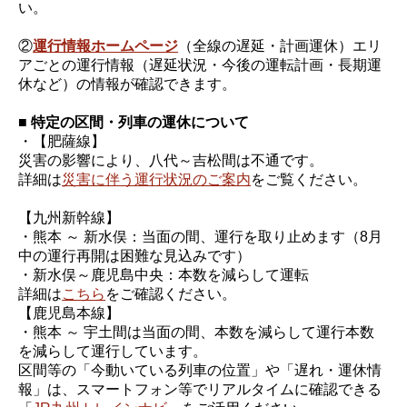
い。
②
運行情報ホームページ
（全線の遅延・計画運休）エリ
アごとの運行情報（遅延状況・今後の運転計画・長期運
休など）の情報が確認できます。
■ 特定の区間・列車の運休について
・【肥薩線】
災害の影響により、八代～吉松間は不通です。
詳細は
災害に伴う運行状況のご案内
をご覧ください。
【九州新幹線】
・熊本 ～ 新水俣：当面の間、運行を取り止めます（8月
中の運行再開は困難な見込みです）
・新水俣～鹿児島中央：本数を減らして運転
詳細は
こちら
をご確認ください。
【鹿児島本線】
・熊本 ～ 宇土間は当面の間、本数を減らして運行本数
を減らして運行しています。
区間等の「今動いている列車の位置」や「遅れ・運休情
報」は、スマートフォン等でリアルタイムに確認できる