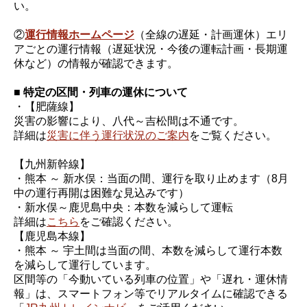
い。
②
運行情報ホームページ
（全線の遅延・計画運休）エリ
アごとの運行情報（遅延状況・今後の運転計画・長期運
休など）の情報が確認できます。
■ 特定の区間・列車の運休について
・【肥薩線】
災害の影響により、八代～吉松間は不通です。
詳細は
災害に伴う運行状況のご案内
をご覧ください。
【九州新幹線】
・熊本 ～ 新水俣：当面の間、運行を取り止めます（8月
中の運行再開は困難な見込みです）
・新水俣～鹿児島中央：本数を減らして運転
詳細は
こちら
をご確認ください。
【鹿児島本線】
・熊本 ～ 宇土間は当面の間、本数を減らして運行本数
を減らして運行しています。
区間等の「今動いている列車の位置」や「遅れ・運休情
報」は、スマートフォン等でリアルタイムに確認できる