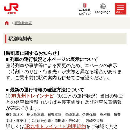
Web会員
Language
ログイン
駅別時刻表
駅別時刻表
【時刻表に関するお知らせ】
■ 列車の運行状況と本ページの表示について
臨時列車や事故等による変更のため、本ページの表示
（時刻・のりば・行き先）が実際と異なる場合がありま
す。ご乗車前に駅の案内も併せてご確認ください。
■ 最新の運行情報の確認方法について
①
JR九州トレインナビ
（駅ごとの運行状況）当日の駅ご
との発車標情報（のりばや停車駅等）及び列車位置情報
が確認できます。
※対応線区：鹿児島本線、日豊本線、長崎本線、佐世保線、香椎線、筑豊
本線・篠栗線（福北ゆたか線・原田線・若松線）、宮崎空港線
詳しくは
JR九州トレインナビ利用規約
をご確認くださ