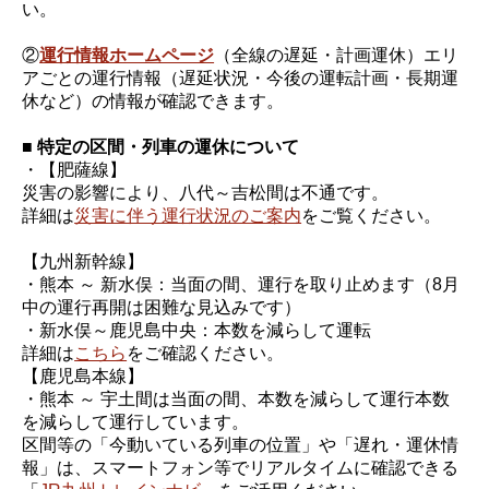
い。
②
運行情報ホームページ
（全線の遅延・計画運休）エリ
アごとの運行情報（遅延状況・今後の運転計画・長期運
休など）の情報が確認できます。
■ 特定の区間・列車の運休について
・【肥薩線】
災害の影響により、八代～吉松間は不通です。
詳細は
災害に伴う運行状況のご案内
をご覧ください。
【九州新幹線】
・熊本 ～ 新水俣：当面の間、運行を取り止めます（8月
中の運行再開は困難な見込みです）
・新水俣～鹿児島中央：本数を減らして運転
詳細は
こちら
をご確認ください。
【鹿児島本線】
・熊本 ～ 宇土間は当面の間、本数を減らして運行本数
を減らして運行しています。
区間等の「今動いている列車の位置」や「遅れ・運休情
報」は、スマートフォン等でリアルタイムに確認できる