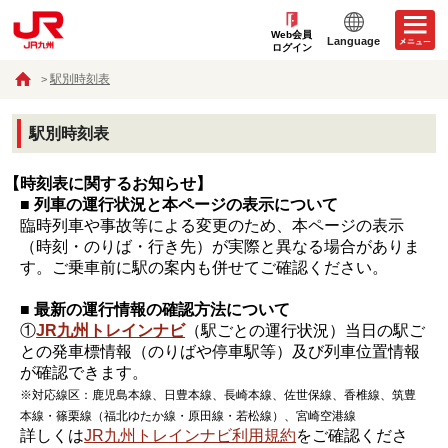
Web会員
Language
ログイン
駅別時刻表
駅別時刻表
【時刻表に関するお知らせ】
■ 列車の運行状況と本ページの表示について
臨時列車や事故等による変更のため、本ページの表示
（時刻・のりば・行き先）が実際と異なる場合がありま
す。ご乗車前に駅の案内も併せてご確認ください。
■ 最新の運行情報の確認方法について
①
JR九州トレインナビ
（駅ごとの運行状況）当日の駅ご
との発車標情報（のりばや停車駅等）及び列車位置情報
が確認できます。
※対応線区：鹿児島本線、日豊本線、長崎本線、佐世保線、香椎線、筑豊
本線・篠栗線（福北ゆたか線・原田線・若松線）、宮崎空港線
詳しくは
JR九州トレインナビ利用規約
をご確認くださ