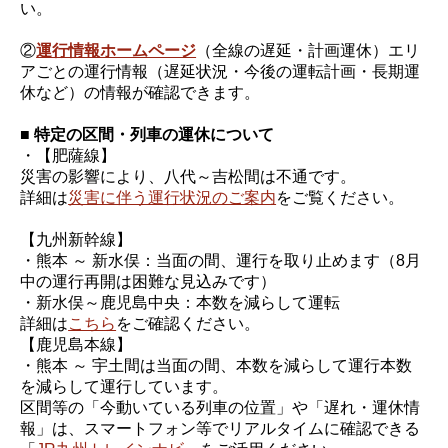
い。
②
運行情報ホームページ
（全線の遅延・計画運休）エリ
アごとの運行情報（遅延状況・今後の運転計画・長期運
休など）の情報が確認できます。
■ 特定の区間・列車の運休について
・【肥薩線】
災害の影響により、八代～吉松間は不通です。
詳細は
災害に伴う運行状況のご案内
をご覧ください。
【九州新幹線】
・熊本 ～ 新水俣：当面の間、運行を取り止めます（8月
中の運行再開は困難な見込みです）
・新水俣～鹿児島中央：本数を減らして運転
詳細は
こちら
をご確認ください。
【鹿児島本線】
・熊本 ～ 宇土間は当面の間、本数を減らして運行本数
を減らして運行しています。
区間等の「今動いている列車の位置」や「遅れ・運休情
報」は、スマートフォン等でリアルタイムに確認できる