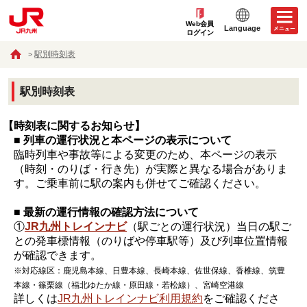
Web会員
Language
ログイン
駅別時刻表
駅別時刻表
【時刻表に関するお知らせ】
■ 列車の運行状況と本ページの表示について
臨時列車や事故等による変更のため、本ページの表示
（時刻・のりば・行き先）が実際と異なる場合がありま
す。ご乗車前に駅の案内も併せてご確認ください。
■ 最新の運行情報の確認方法について
①
JR九州トレインナビ
（駅ごとの運行状況）当日の駅ご
との発車標情報（のりばや停車駅等）及び列車位置情報
が確認できます。
※対応線区：鹿児島本線、日豊本線、長崎本線、佐世保線、香椎線、筑豊
本線・篠栗線（福北ゆたか線・原田線・若松線）、宮崎空港線
詳しくは
JR九州トレインナビ利用規約
をご確認くださ