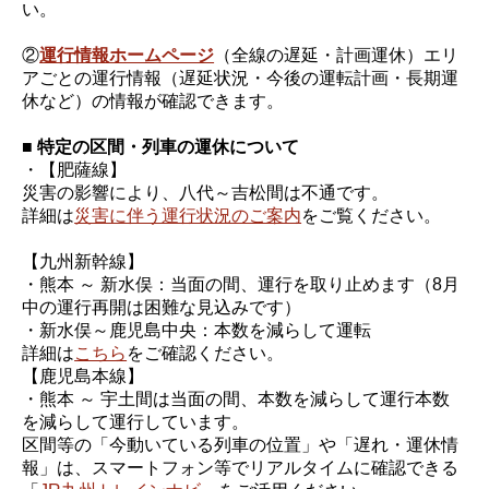
い。
②
運行情報ホームページ
（全線の遅延・計画運休）エリ
アごとの運行情報（遅延状況・今後の運転計画・長期運
休など）の情報が確認できます。
■ 特定の区間・列車の運休について
・【肥薩線】
災害の影響により、八代～吉松間は不通です。
詳細は
災害に伴う運行状況のご案内
をご覧ください。
【九州新幹線】
・熊本 ～ 新水俣：当面の間、運行を取り止めます（8月
中の運行再開は困難な見込みです）
・新水俣～鹿児島中央：本数を減らして運転
詳細は
こちら
をご確認ください。
【鹿児島本線】
・熊本 ～ 宇土間は当面の間、本数を減らして運行本数
を減らして運行しています。
区間等の「今動いている列車の位置」や「遅れ・運休情
報」は、スマートフォン等でリアルタイムに確認できる