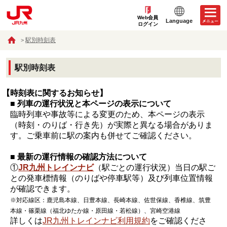
Web会員
Language
ログイン
駅別時刻表
駅別時刻表
【時刻表に関するお知らせ】
■ 列車の運行状況と本ページの表示について
臨時列車や事故等による変更のため、本ページの表示
（時刻・のりば・行き先）が実際と異なる場合がありま
す。ご乗車前に駅の案内も併せてご確認ください。
■ 最新の運行情報の確認方法について
①
JR九州トレインナビ
（駅ごとの運行状況）当日の駅ご
との発車標情報（のりばや停車駅等）及び列車位置情報
が確認できます。
※対応線区：鹿児島本線、日豊本線、長崎本線、佐世保線、香椎線、筑豊
本線・篠栗線（福北ゆたか線・原田線・若松線）、宮崎空港線
詳しくは
JR九州トレインナビ利用規約
をご確認くださ