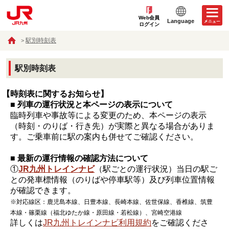
Web会員
Language
ログイン
駅別時刻表
駅別時刻表
【時刻表に関するお知らせ】
■ 列車の運行状況と本ページの表示について
臨時列車や事故等による変更のため、本ページの表示
（時刻・のりば・行き先）が実際と異なる場合がありま
す。ご乗車前に駅の案内も併せてご確認ください。
■ 最新の運行情報の確認方法について
①
JR九州トレインナビ
（駅ごとの運行状況）当日の駅ご
との発車標情報（のりばや停車駅等）及び列車位置情報
が確認できます。
※対応線区：鹿児島本線、日豊本線、長崎本線、佐世保線、香椎線、筑豊
本線・篠栗線（福北ゆたか線・原田線・若松線）、宮崎空港線
詳しくは
JR九州トレインナビ利用規約
をご確認くださ