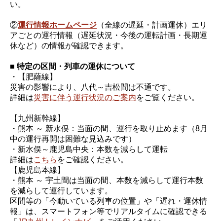
い。
②
運行情報ホームページ
（全線の遅延・計画運休）エリ
アごとの運行情報（遅延状況・今後の運転計画・長期運
休など）の情報が確認できます。
■ 特定の区間・列車の運休について
・【肥薩線】
災害の影響により、八代～吉松間は不通です。
詳細は
災害に伴う運行状況のご案内
をご覧ください。
【九州新幹線】
・熊本 ～ 新水俣：当面の間、運行を取り止めます（8月
中の運行再開は困難な見込みです）
・新水俣～鹿児島中央：本数を減らして運転
詳細は
こちら
をご確認ください。
【鹿児島本線】
・熊本 ～ 宇土間は当面の間、本数を減らして運行本数
を減らして運行しています。
区間等の「今動いている列車の位置」や「遅れ・運休情
報」は、スマートフォン等でリアルタイムに確認できる