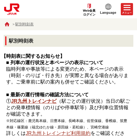
Web会員
Language
ログイン
駅別時刻表
駅別時刻表
【時刻表に関するお知らせ】
■ 列車の運行状況と本ページの表示について
臨時列車や事故等による変更のため、本ページの表示
（時刻・のりば・行き先）が実際と異なる場合がありま
す。ご乗車前に駅の案内も併せてご確認ください。
■ 最新の運行情報の確認方法について
①
JR九州トレインナビ
（駅ごとの運行状況）当日の駅ご
との発車標情報（のりばや停車駅等）及び列車位置情報
が確認できます。
※対応線区：鹿児島本線、日豊本線、長崎本線、佐世保線、香椎線、筑豊
本線・篠栗線（福北ゆたか線・原田線・若松線）、宮崎空港線
詳しくは
JR九州トレインナビ利用規約
をご確認くださ