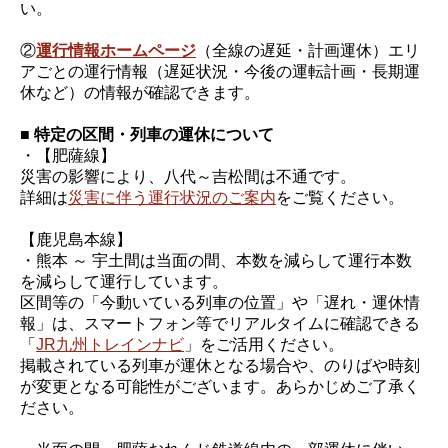
い。
②
運行情報ホームページ
（全線の遅延・計画運休）エリ
アごとの運行情報（遅延状況・今後の運転計画・長期運
休など）の情報が確認できます。
■ 特定の区間・列車の運休について
・【肥薩線】
災害の影響により、八代～吉松間は不通です。
詳細は
災害に伴う運行状況のご案内
をご覧ください。
【鹿児島本線】
・熊本 ～ 宇土間は当面の間、本数を減らして運行本数
を減らして運行しています。
区間等の「今動いている列車の位置」や「遅れ・運休情
報」は、スマートフォン等でリアルタイムに確認できる
「
JR九州トレインナビ
」をご活用ください。
掲載されている列車が運休となる場合や、のりばや時刻
が変更となる可能性がございます。あらかじめご了承く
ださい。