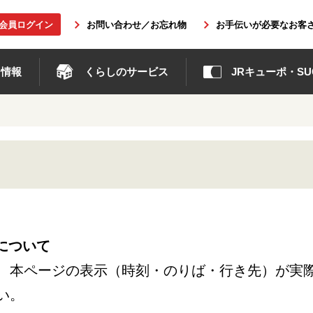
b会員ログイン
お問い合わせ／お忘れ物
お手伝いが必要なお客
ト情報
くらしのサービス
JRキューポ・SUG
について
、本ページの表示（時刻・のりば・行き先）が実
い。