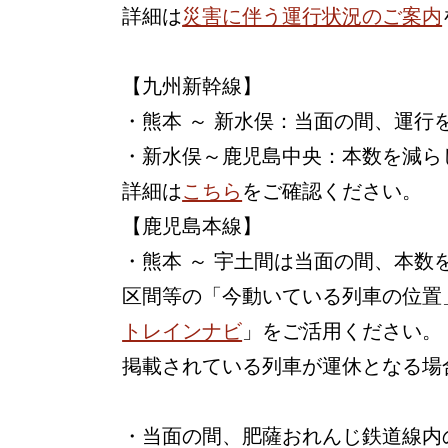
詳細は
災害に伴う運行状況のご案内
【九州新幹線】
・熊本 ～ 新水俣：当面の間、運行
・新水俣～鹿児島中央：本数を減ら
詳細は
こちら
をご確認ください。
【鹿児島本線】
・熊本 ～ 宇土間は当面の間、本
区間等の「今動いている列車の位置
トレインナビ
」をご活用ください。
掲載されている列車が運休となる場
・当面の間、肥薩おれんじ鉄道線内