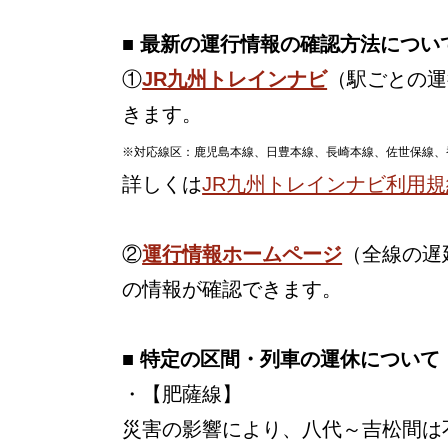
■ 最新の運行情報の確認方法につい
①
JR九州トレインナビ
（駅ごとの運
きます。
※対応線区：鹿児島本線、日豊本線、長崎本線、佐世保線、
詳しくは
JR九州トレインナビ利用規
②
運行情報ホームページ
（全線の遅
の情報が確認できます。
■ 特定の区間・列車の運休について
・【肥薩線】
災害の影響により、八代～吉松間は