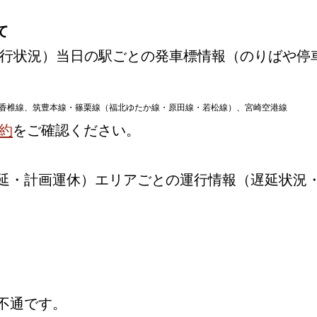
て
行状況）当日の駅ごとの発車標情報（のりばや停
香椎線、筑豊本線・篠栗線（福北ゆたか線・原田線・若松線）、宮崎空港線
約
をご確認ください。
延・計画運休）エリアごとの運行情報（遅延状況
不通です。