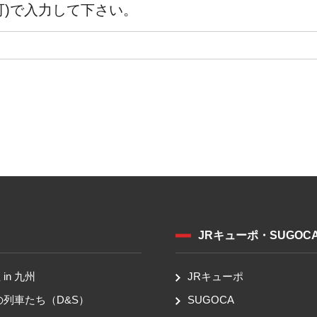
可)で入力して下さい。
JRキューポ・SUGOC
in 九州
JRキューポ
の列車たち（D&S）
SUGOCA