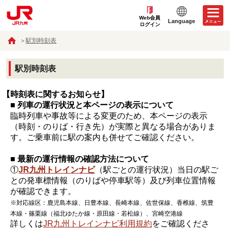
Web会員
Language
ログイン
駅別時刻表
駅別時刻表
【時刻表に関するお知らせ】
■ 列車の運行状況と本ページの表示について
臨時列車や事故等による変更のため、本ページの表示
（時刻・のりば・行き先）が実際と異なる場合がありま
す。ご乗車前に駅の案内も併せてご確認ください。
■ 最新の運行情報の確認方法について
①
JR九州トレインナビ
（駅ごとの運行状況）当日の駅ご
との発車標情報（のりばや停車駅等）及び列車位置情報
が確認できます。
※対応線区：鹿児島本線、日豊本線、長崎本線、佐世保線、香椎線、筑豊
本線・篠栗線（福北ゆたか線・原田線・若松線）、宮崎空港線
詳しくは
JR九州トレインナビ利用規約
をご確認くださ