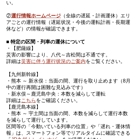
い。
②
運行情報ホームページ
（全線の遅延・計画運休）エリ
アごとの運行情報（遅延状況・今後の運転計画・長期運
休など）の情報が確認できます。
■ 特定の区間・列車の運休について
・【肥薩線】
災害の影響により、八代～吉松間は不通です。
詳細は
災害に伴う運行状況のご案内
をご覧ください。
【九州新幹線】
・熊本 ～ 新水俣：当面の間、運行を取り止めます（8月
中の運行再開は困難な見込みです）
・新水俣～鹿児島中央：本数を減らして運転
詳細は
こちら
をご確認ください。
【鹿児島本線】
・熊本 ～ 宇土間は当面の間、本数を減らして運行本数
を減らして運行しています。
区間等の「今動いている列車の位置」や「遅れ・運休情
報」は、スマートフォン等でリアルタイムに確認できる