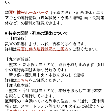
い。
②
運行情報ホームページ
（全線の遅延・計画運休）エリ
アごとの運行情報（遅延状況・今後の運転計画・長期運
休など）の情報が確認できます。
■ 特定の区間・列車の運休について
・【肥薩線】
災害の影響により、八代～吉松間は不通です。
詳細は
災害に伴う運行状況のご案内
をご覧ください。
【九州新幹線】
・熊本 ～ 新水俣：当面の間、運行を取り止めます（8月
中の運行再開は困難な見込みです）
・新水俣～鹿児島中央：本数を減らして運転
詳細は
こちら
をご確認ください。
【鹿児島本線】
・熊本 ～ 宇土間は当面の間、本数を減らして運行本数
を減らして運行しています。
区間等の「今動いている列車の位置」や「遅れ・運休情
報」は、スマートフォン等でリアルタイムに確認できる