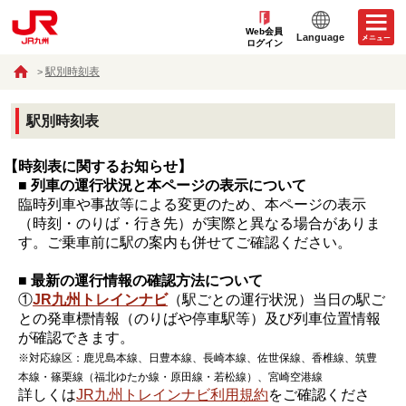
Web会員
Language
ログイン
駅別時刻表
駅別時刻表
【時刻表に関するお知らせ】
■ 列車の運行状況と本ページの表示について
臨時列車や事故等による変更のため、本ページの表示
（時刻・のりば・行き先）が実際と異なる場合がありま
す。ご乗車前に駅の案内も併せてご確認ください。
■ 最新の運行情報の確認方法について
①
JR九州トレインナビ
（駅ごとの運行状況）当日の駅ご
との発車標情報（のりばや停車駅等）及び列車位置情報
が確認できます。
※対応線区：鹿児島本線、日豊本線、長崎本線、佐世保線、香椎線、筑豊
本線・篠栗線（福北ゆたか線・原田線・若松線）、宮崎空港線
詳しくは
JR九州トレインナビ利用規約
をご確認くださ