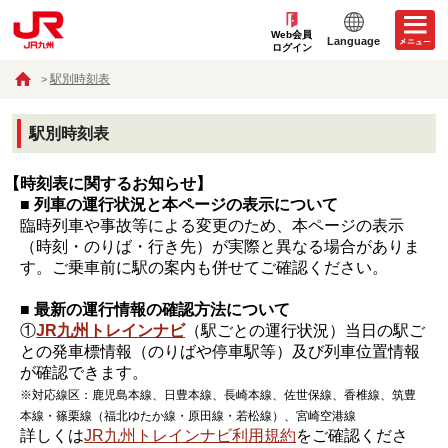
Web会員
Language
ログイン
駅別時刻表
駅別時刻表
【時刻表に関するお知らせ】
■ 列車の運行状況と本ページの表示について
臨時列車や事故等による変更のため、本ページの表示
（時刻・のりば・行き先）が実際と異なる場合がありま
す。ご乗車前に駅の案内も併せてご確認ください。
■ 最新の運行情報の確認方法について
①
JR九州トレインナビ
（駅ごとの運行状況）当日の駅ご
との発車標情報（のりばや停車駅等）及び列車位置情報
が確認できます。
※対応線区：鹿児島本線、日豊本線、長崎本線、佐世保線、香椎線、筑豊
本線・篠栗線（福北ゆたか線・原田線・若松線）、宮崎空港線
詳しくは
JR九州トレインナビ利用規約
をご確認くださ