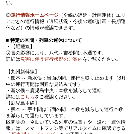
い。
②
運行情報ホームページ
（全線の遅延・計画運休）エリ
アごとの運行情報（遅延状況・今後の運転計画・長期運
休など）の情報が確認できます。
■ 特定の区間・列車の運休について
・【肥薩線】
災害の影響により、八代～吉松間は不通です。
詳細は
災害に伴う運行状況のご案内
をご覧ください。
【九州新幹線】
・熊本 ～ 新水俣：当面の間、運行を取り止めます（8月
中の運行再開は困難な見込みです）
・新水俣～鹿児島中央：本数を減らして運転
詳細は
こちら
をご確認ください。
【鹿児島本線】
・熊本 ～ 宇土間は当面の間、本数を減らして運行本数
を減らして運行しています。
区間等の「今動いている列車の位置」や「遅れ・運休情
報」は、スマートフォン等でリアルタイムに確認できる