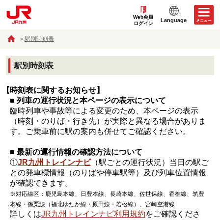
Web会員
Language
ログイン
駅別時刻表
駅別時刻表
【時刻表に関するお知らせ】
■ 列車の運行状況と本ページの表示について
臨時列車や事故等による変更のため、本ページの表示
（時刻・のりば・行き先）が実際と異なる場合がありま
す。ご乗車前に駅の案内も併せてご確認ください。
■ 最新の運行情報の確認方法について
①
JR九州トレインナビ
（駅ごとの運行状況）当日の駅ご
との発車標情報（のりばや停車駅等）及び列車位置情報
が確認できます。
※対応線区：鹿児島本線、日豊本線、長崎本線、佐世保線、香椎線、筑豊
本線・篠栗線（福北ゆたか線・原田線・若松線）、宮崎空港線
詳しくは
JR九州トレインナビ利用規約
をご確認くださ