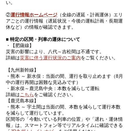
い。
②
運行情報ホームページ
（全線の遅延・計画運休）エリ
アごとの運行情報（遅延状況・今後の運転計画・長期運
休など）の情報が確認できます。
■ 特定の区間・列車の運休について
・【肥薩線】
災害の影響により、八代～吉松間は不通です。
詳細は
災害に伴う運行状況のご案内
をご覧ください。
【九州新幹線】
・熊本 ～ 新水俣：当面の間、運行を取り止めます（8月
中の運行再開は困難な見込みです）
・新水俣～鹿児島中央：本数を減らして運転
詳細は
こちら
をご確認ください。
【鹿児島本線】
・熊本 ～ 宇土間は当面の間、本数を減らして運行本数
を減らして運行しています。
区間等の「今動いている列車の位置」や「遅れ・運休情
報」は、スマートフォン等でリアルタイムに確認できる