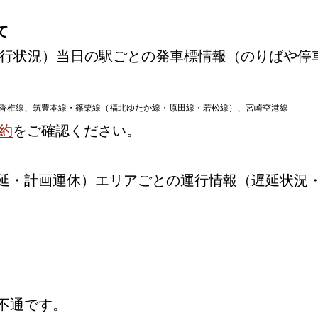
て
行状況）当日の駅ごとの発車標情報（のりばや停
香椎線、筑豊本線・篠栗線（福北ゆたか線・原田線・若松線）、宮崎空港線
約
をご確認ください。
延・計画運休）エリアごとの運行情報（遅延状況
不通です。