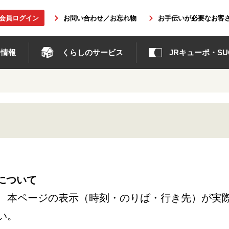
b会員ログイン
お問い合わせ／お忘れ物
お手伝いが必要なお客
ト情報
くらしのサービス
JRキューポ・SUG
について
、本ページの表示（時刻・のりば・行き先）が実
い。