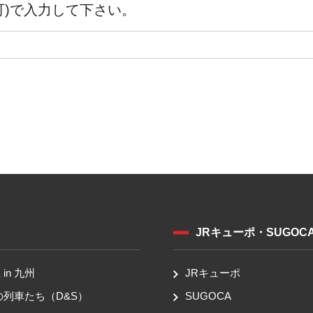
可)で入力して下さい。
JRキューポ・SUGOC
in 九州
JRキューポ
の列車たち（D&S）
SUGOCA