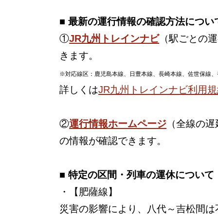
■ 最新の運行情報の確認方法につい
①
JR九州トレインナビ
（駅ごとの運
きます。
※対応線区：鹿児島本線、日豊本線、長崎本線、佐世保線、
詳しくは
JR九州トレインナビ利用規
②
運行情報ホームページ
（全線の遅
の情報が確認できます。
■ 特定の区間・列車の運休について
・【肥薩線】
災害の影響により、八代～吉松間は