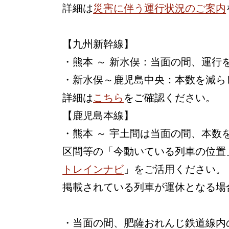
詳細は
災害に伴う運行状況のご案内
【九州新幹線】
・熊本 ～ 新水俣：当面の間、運行
・新水俣～鹿児島中央：本数を減ら
詳細は
こちら
をご確認ください。
【鹿児島本線】
・熊本 ～ 宇土間は当面の間、本
区間等の「今動いている列車の位置
トレインナビ
」をご活用ください。
掲載されている列車が運休となる場
・当面の間、肥薩おれんじ鉄道線内