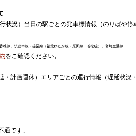
て
行状況）当日の駅ごとの発車標情報（のりばや停
香椎線、筑豊本線・篠栗線（福北ゆたか線・原田線・若松線）、宮崎空港線
約
をご確認ください。
延・計画運休）エリアごとの運行情報（遅延状況
不通です。