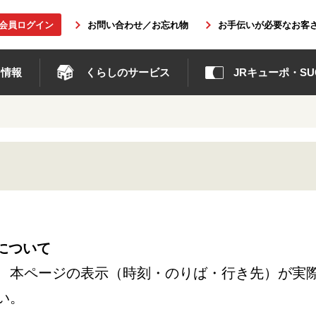
b会員ログイン
お問い合わせ／お忘れ物
お手伝いが必要なお客
ト情報
くらしのサービス
JRキューポ・SUG
について
、本ページの表示（時刻・のりば・行き先）が実
い。