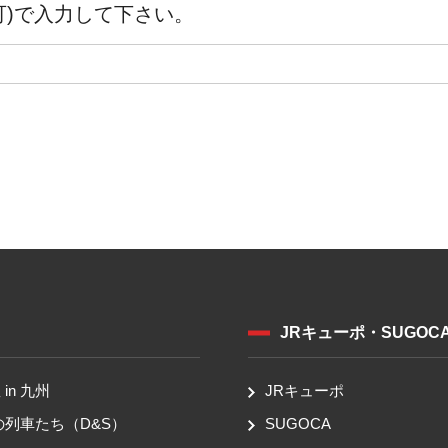
可)で入力して下さい。
JRキューポ・SUGOC
in 九州
JRキューポ
の列車たち（D&S）
SUGOCA