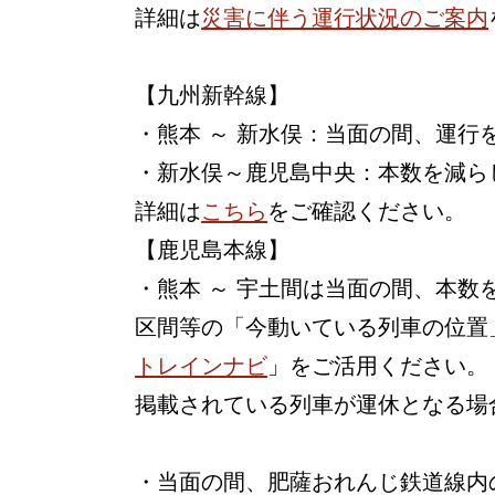
詳細は
災害に伴う運行状況のご案内
【九州新幹線】
・熊本 ～ 新水俣：当面の間、運行
・新水俣～鹿児島中央：本数を減ら
詳細は
こちら
をご確認ください。
【鹿児島本線】
・熊本 ～ 宇土間は当面の間、本
区間等の「今動いている列車の位置
トレインナビ
」をご活用ください。
掲載されている列車が運休となる場
・当面の間、肥薩おれんじ鉄道線内