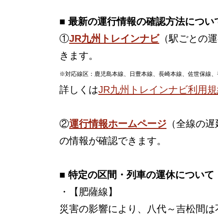
■ 最新の運行情報の確認方法につい
①
JR九州トレインナビ
（駅ごとの運
きます。
※対応線区：鹿児島本線、日豊本線、長崎本線、佐世保線、
詳しくは
JR九州トレインナビ利用規
②
運行情報ホームページ
（全線の遅
の情報が確認できます。
■ 特定の区間・列車の運休について
・【肥薩線】
災害の影響により、八代～吉松間は