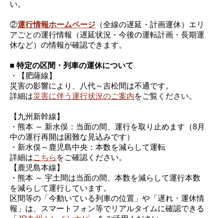
い。
②
運行情報ホームページ
（全線の遅延・計画運休）エリ
アごとの運行情報（遅延状況・今後の運転計画・長期運
休など）の情報が確認できます。
■ 特定の区間・列車の運休について
・【肥薩線】
災害の影響により、八代～吉松間は不通です。
詳細は
災害に伴う運行状況のご案内
をご覧ください。
【九州新幹線】
・熊本 ～ 新水俣：当面の間、運行を取り止めます（8月
中の運行再開は困難な見込みです）
・新水俣～鹿児島中央：本数を減らして運転
詳細は
こちら
をご確認ください。
【鹿児島本線】
・熊本 ～ 宇土間は当面の間、本数を減らして運行本数
を減らして運行しています。
区間等の「今動いている列車の位置」や「遅れ・運休情
報」は、スマートフォン等でリアルタイムに確認できる