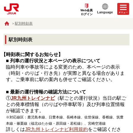
Web会員
Language
ログイン
駅別時刻表
駅別時刻表
【時刻表に関するお知らせ】
■ 列車の運行状況と本ページの表示について
臨時列車や事故等による変更のため、本ページの表示
（時刻・のりば・行き先）が実際と異なる場合がありま
す。ご乗車前に駅の案内も併せてご確認ください。
■ 最新の運行情報の確認方法について
①
JR九州トレインナビ
（駅ごとの運行状況）当日の駅ご
との発車標情報（のりばや停車駅等）及び列車位置情報
が確認できます。
※対応線区：鹿児島本線、日豊本線、長崎本線、佐世保線、香椎線、筑豊
本線・篠栗線（福北ゆたか線・原田線・若松線）、宮崎空港線
詳しくは
JR九州トレインナビ利用規約
をご確認くださ