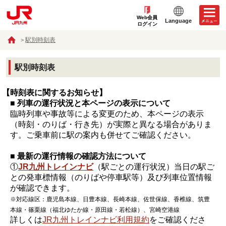
Web会員
Language
ログイン
駅別時刻表
駅別時刻表
【時刻表に関するお知らせ】
■ 列車の運行状況と本ページの表示について
臨時列車や事故等による変更のため、本ページの表示
（時刻・のりば・行き先）が実際と異なる場合がありま
す。ご乗車前に駅の案内も併せてご確認ください。
■ 最新の運行情報の確認方法について
①
JR九州トレインナビ
（駅ごとの運行状況）当日の駅ご
との発車標情報（のりばや停車駅等）及び列車位置情報
が確認できます。
※対応線区：鹿児島本線、日豊本線、長崎本線、佐世保線、香椎線、筑豊
本線・篠栗線（福北ゆたか線・原田線・若松線）、宮崎空港線
詳しくは
JR九州トレインナビ利用規約
をご確認くださ