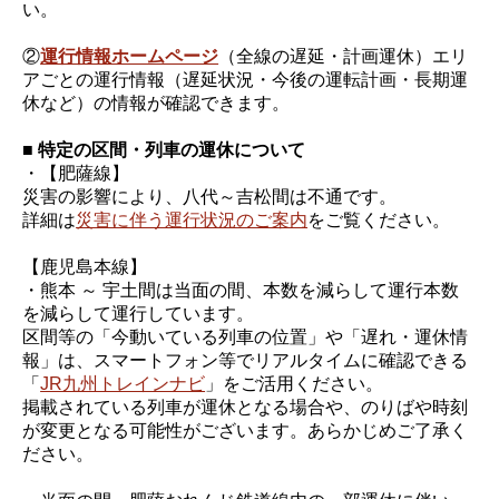
い。
②
運行情報ホームページ
（全線の遅延・計画運休）エリ
アごとの運行情報（遅延状況・今後の運転計画・長期運
休など）の情報が確認できます。
■ 特定の区間・列車の運休について
・【肥薩線】
災害の影響により、八代～吉松間は不通です。
詳細は
災害に伴う運行状況のご案内
をご覧ください。
【鹿児島本線】
・熊本 ～ 宇土間は当面の間、本数を減らして運行本数
を減らして運行しています。
区間等の「今動いている列車の位置」や「遅れ・運休情
報」は、スマートフォン等でリアルタイムに確認できる
「
JR九州トレインナビ
」をご活用ください。
掲載されている列車が運休となる場合や、のりばや時刻
が変更となる可能性がございます。あらかじめご了承く
ださい。