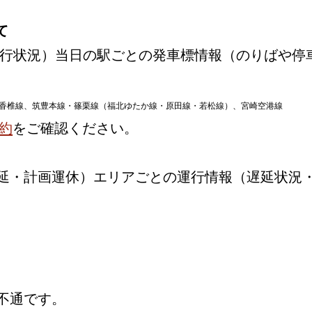
て
行状況）当日の駅ごとの発車標情報（のりばや停
香椎線、筑豊本線・篠栗線（福北ゆたか線・原田線・若松線）、宮崎空港線
約
をご確認ください。
延・計画運休）エリアごとの運行情報（遅延状況
不通です。