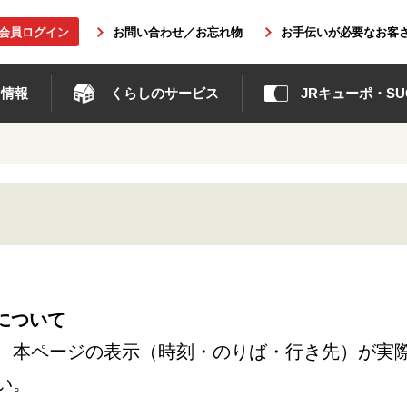
b会員ログイン
お問い合わせ／お忘れ物
お手伝いが必要なお客
ト情報
くらしのサービス
JRキューポ・SUG
について
、本ページの表示（時刻・のりば・行き先）が実
い。