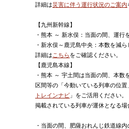
詳細は
災害に伴う運行状況のご案内
【九州新幹線】
・熊本 ～ 新水俣：当面の間、運行
・新水俣～鹿児島中央：本数を減ら
詳細は
こちら
をご確認ください。
【鹿児島本線】
・熊本 ～ 宇土間は当面の間、本
区間等の「今動いている列車の位置
トレインナビ
」をご活用ください。
掲載されている列車が運休となる場
・当面の間、肥薩おれんじ鉄道線内