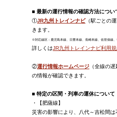
■ 最新の運行情報の確認方法につい
①
JR九州トレインナビ
（駅ごとの運
きます。
※対応線区：鹿児島本線、日豊本線、長崎本線、佐世保線、
詳しくは
JR九州トレインナビ利用規
②
運行情報ホームページ
（全線の遅
の情報が確認できます。
■ 特定の区間・列車の運休について
・【肥薩線】
災害の影響により、八代～吉松間は