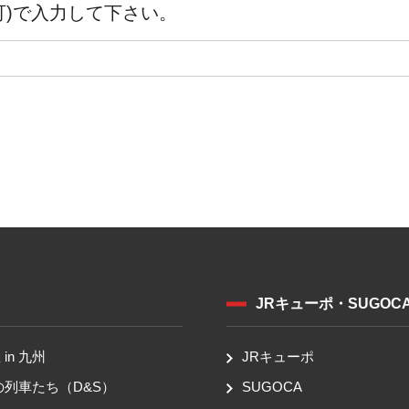
可)で入力して下さい。
JRキューポ・SUGOC
in 九州
JRキューポ
の列車たち（D&S）
SUGOCA