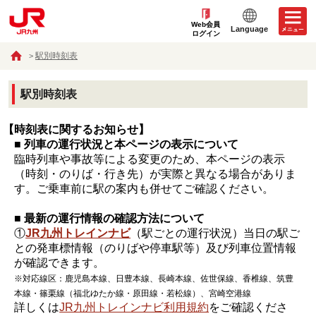
Web会員
Language
ログイン
駅別時刻表
駅別時刻表
【時刻表に関するお知らせ】
■ 列車の運行状況と本ページの表示について
臨時列車や事故等による変更のため、本ページの表示
（時刻・のりば・行き先）が実際と異なる場合がありま
す。ご乗車前に駅の案内も併せてご確認ください。
■ 最新の運行情報の確認方法について
①
JR九州トレインナビ
（駅ごとの運行状況）当日の駅ご
との発車標情報（のりばや停車駅等）及び列車位置情報
が確認できます。
※対応線区：鹿児島本線、日豊本線、長崎本線、佐世保線、香椎線、筑豊
本線・篠栗線（福北ゆたか線・原田線・若松線）、宮崎空港線
詳しくは
JR九州トレインナビ利用規約
をご確認くださ