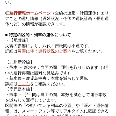
い。
②
運行情報ホームページ
（全線の遅延・計画運休）エリ
アごとの運行情報（遅延状況・今後の運転計画・長期運
休など）の情報が確認できます。
■ 特定の区間・列車の運休について
・【肥薩線】
災害の影響により、八代～吉松間は不通です。
詳細は
災害に伴う運行状況のご案内
をご覧ください。
【九州新幹線】
・熊本 ～ 新水俣：当面の間、運行を取り止めます（8月
中の運行再開は困難な見込みです）
・新水俣～鹿児島中央：本数を減らして運転
詳細は
こちら
をご確認ください。
【鹿児島本線】
・熊本 ～ 宇土間は当面の間、本数を減らして運行本数
を減らして運行しています。
区間等の「今動いている列車の位置」や「遅れ・運休情
報」は、スマートフォン等でリアルタイムに確認できる