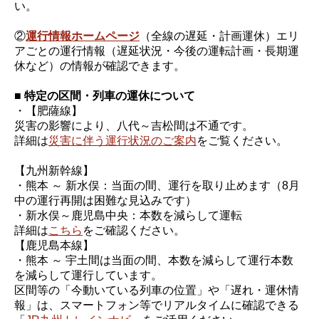
い。
②
運行情報ホームページ
（全線の遅延・計画運休）エリ
アごとの運行情報（遅延状況・今後の運転計画・長期運
休など）の情報が確認できます。
■ 特定の区間・列車の運休について
・【肥薩線】
災害の影響により、八代～吉松間は不通です。
詳細は
災害に伴う運行状況のご案内
をご覧ください。
【九州新幹線】
・熊本 ～ 新水俣：当面の間、運行を取り止めます（8月
中の運行再開は困難な見込みです）
・新水俣～鹿児島中央：本数を減らして運転
詳細は
こちら
をご確認ください。
【鹿児島本線】
・熊本 ～ 宇土間は当面の間、本数を減らして運行本数
を減らして運行しています。
区間等の「今動いている列車の位置」や「遅れ・運休情
報」は、スマートフォン等でリアルタイムに確認できる