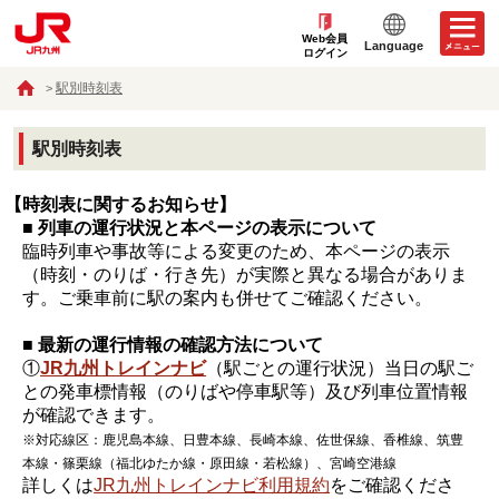
Web会員
Language
ログイン
駅別時刻表
駅別時刻表
【時刻表に関するお知らせ】
■ 列車の運行状況と本ページの表示について
臨時列車や事故等による変更のため、本ページの表示
（時刻・のりば・行き先）が実際と異なる場合がありま
す。ご乗車前に駅の案内も併せてご確認ください。
■ 最新の運行情報の確認方法について
①
JR九州トレインナビ
（駅ごとの運行状況）当日の駅ご
との発車標情報（のりばや停車駅等）及び列車位置情報
が確認できます。
※対応線区：鹿児島本線、日豊本線、長崎本線、佐世保線、香椎線、筑豊
本線・篠栗線（福北ゆたか線・原田線・若松線）、宮崎空港線
詳しくは
JR九州トレインナビ利用規約
をご確認くださ