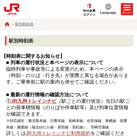
Web会員
Language
ログイン
駅別時刻表
駅別時刻表
【時刻表に関するお知らせ】
■ 列車の運行状況と本ページの表示について
臨時列車や事故等による変更のため、本ページの表示
（時刻・のりば・行き先）が実際と異なる場合がありま
す。ご乗車前に駅の案内も併せてご確認ください。
■ 最新の運行情報の確認方法について
①
JR九州トレインナビ
（駅ごとの運行状況）当日の駅ご
との発車標情報（のりばや停車駅等）及び列車位置情報
が確認できます。
※対応線区：鹿児島本線、日豊本線、長崎本線、佐世保線、香椎線、筑豊
本線・篠栗線（福北ゆたか線・原田線・若松線）、宮崎空港線
詳しくは
JR九州トレインナビ利用規約
をご確認くださ