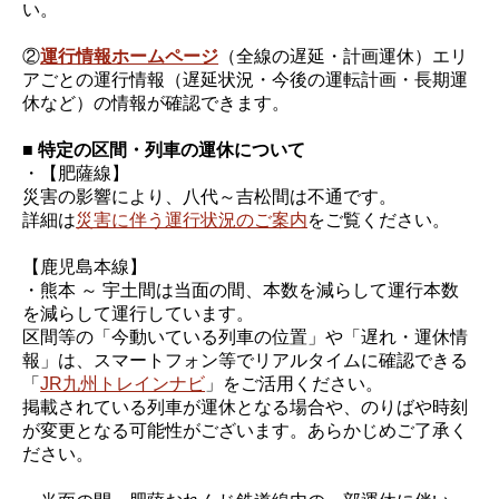
い。
②
運行情報ホームページ
（全線の遅延・計画運休）エリ
アごとの運行情報（遅延状況・今後の運転計画・長期運
休など）の情報が確認できます。
■ 特定の区間・列車の運休について
・【肥薩線】
災害の影響により、八代～吉松間は不通です。
詳細は
災害に伴う運行状況のご案内
をご覧ください。
【鹿児島本線】
・熊本 ～ 宇土間は当面の間、本数を減らして運行本数
を減らして運行しています。
区間等の「今動いている列車の位置」や「遅れ・運休情
報」は、スマートフォン等でリアルタイムに確認できる
「
JR九州トレインナビ
」をご活用ください。
掲載されている列車が運休となる場合や、のりばや時刻
が変更となる可能性がございます。あらかじめご了承く
ださい。