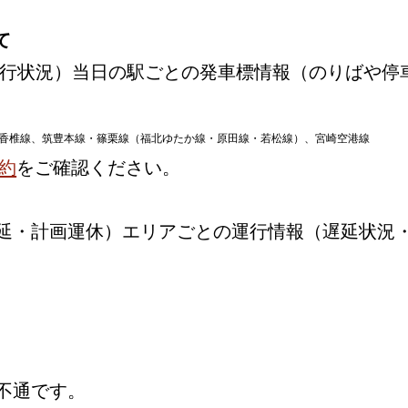
て
行状況）当日の駅ごとの発車標情報（のりばや停
香椎線、筑豊本線・篠栗線（福北ゆたか線・原田線・若松線）、宮崎空港線
約
をご確認ください。
延・計画運休）エリアごとの運行情報（遅延状況
不通です。