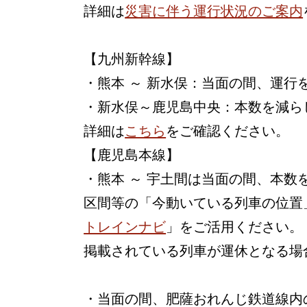
詳細は
災害に伴う運行状況のご案内
【九州新幹線】
・熊本 ～ 新水俣：当面の間、運行
・新水俣～鹿児島中央：本数を減ら
詳細は
こちら
をご確認ください。
【鹿児島本線】
・熊本 ～ 宇土間は当面の間、本
区間等の「今動いている列車の位置
トレインナビ
」をご活用ください。
掲載されている列車が運休となる場
・当面の間、肥薩おれんじ鉄道線内