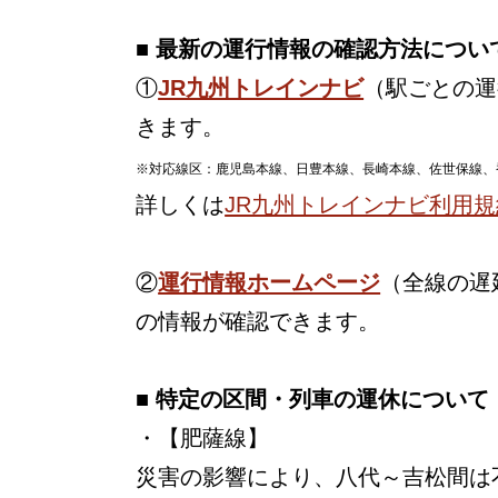
■ 最新の運行情報の確認方法につい
①
JR九州トレインナビ
（駅ごとの運
きます。
※対応線区：鹿児島本線、日豊本線、長崎本線、佐世保線、
詳しくは
JR九州トレインナビ利用規
②
運行情報ホームページ
（全線の遅
の情報が確認できます。
■ 特定の区間・列車の運休について
・【肥薩線】
災害の影響により、八代～吉松間は