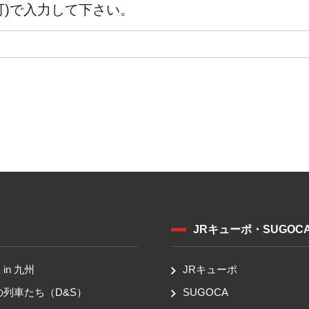
可)で入力して下さい。
JRキューポ・SUGOC
in 九州
JRキューポ
の列車たち（D&S）
SUGOCA