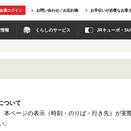
b会員ログイン
お問い合わせ／お忘れ物
お手伝いが必要なお客
ト情報
くらしのサービス
JRキューポ・SUG
について
、本ページの表示（時刻・のりば・行き先）が実
い。