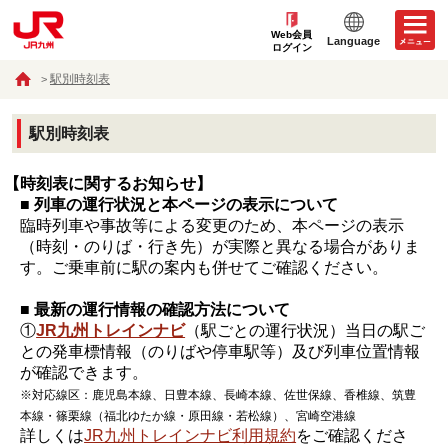
Web会員
Language
ログイン
駅別時刻表
駅別時刻表
【時刻表に関するお知らせ】
■ 列車の運行状況と本ページの表示について
臨時列車や事故等による変更のため、本ページの表示
（時刻・のりば・行き先）が実際と異なる場合がありま
す。ご乗車前に駅の案内も併せてご確認ください。
■ 最新の運行情報の確認方法について
①
JR九州トレインナビ
（駅ごとの運行状況）当日の駅ご
との発車標情報（のりばや停車駅等）及び列車位置情報
が確認できます。
※対応線区：鹿児島本線、日豊本線、長崎本線、佐世保線、香椎線、筑豊
本線・篠栗線（福北ゆたか線・原田線・若松線）、宮崎空港線
詳しくは
JR九州トレインナビ利用規約
をご確認くださ