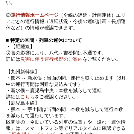
い。
②
運行情報ホームページ
（全線の遅延・計画運休）エリ
アごとの運行情報（遅延状況・今後の運転計画・長期運
休など）の情報が確認できます。
■ 特定の区間・列車の運休について
・【肥薩線】
災害の影響により、八代～吉松間は不通です。
詳細は
災害に伴う運行状況のご案内
をご覧ください。
【九州新幹線】
・熊本 ～ 新水俣：当面の間、運行を取り止めます（8月
中の運行再開は困難な見込みです）
・新水俣～鹿児島中央：本数を減らして運転
詳細は
こちら
をご確認ください。
【鹿児島本線】
・熊本 ～ 宇土間は当面の間、本数を減らして運行本数
を減らして運行しています。
区間等の「今動いている列車の位置」や「遅れ・運休情
報」は、スマートフォン等でリアルタイムに確認できる