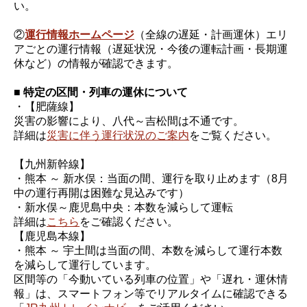
い。
②
運行情報ホームページ
（全線の遅延・計画運休）エリ
アごとの運行情報（遅延状況・今後の運転計画・長期運
休など）の情報が確認できます。
■ 特定の区間・列車の運休について
・【肥薩線】
災害の影響により、八代～吉松間は不通です。
詳細は
災害に伴う運行状況のご案内
をご覧ください。
【九州新幹線】
・熊本 ～ 新水俣：当面の間、運行を取り止めます（8月
中の運行再開は困難な見込みです）
・新水俣～鹿児島中央：本数を減らして運転
詳細は
こちら
をご確認ください。
【鹿児島本線】
・熊本 ～ 宇土間は当面の間、本数を減らして運行本数
を減らして運行しています。
区間等の「今動いている列車の位置」や「遅れ・運休情
報」は、スマートフォン等でリアルタイムに確認できる