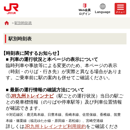
Web会員
Language
ログイン
駅別時刻表
駅別時刻表
【時刻表に関するお知らせ】
■ 列車の運行状況と本ページの表示について
臨時列車や事故等による変更のため、本ページの表示
（時刻・のりば・行き先）が実際と異なる場合がありま
す。ご乗車前に駅の案内も併せてご確認ください。
■ 最新の運行情報の確認方法について
①
JR九州トレインナビ
（駅ごとの運行状況）当日の駅ご
との発車標情報（のりばや停車駅等）及び列車位置情報
が確認できます。
※対応線区：鹿児島本線、日豊本線、長崎本線、佐世保線、香椎線、筑豊
本線・篠栗線（福北ゆたか線・原田線・若松線）、宮崎空港線
詳しくは
JR九州トレインナビ利用規約
をご確認くださ