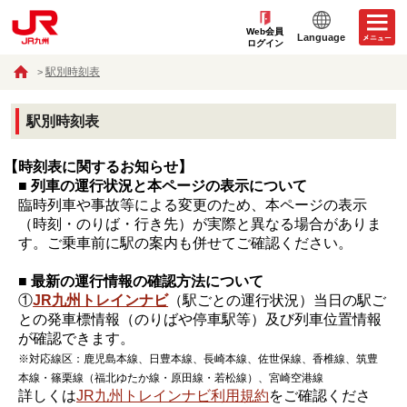
Web会員
Language
ログイン
駅別時刻表
駅別時刻表
【時刻表に関するお知らせ】
■ 列車の運行状況と本ページの表示について
臨時列車や事故等による変更のため、本ページの表示
（時刻・のりば・行き先）が実際と異なる場合がありま
す。ご乗車前に駅の案内も併せてご確認ください。
■ 最新の運行情報の確認方法について
①
JR九州トレインナビ
（駅ごとの運行状況）当日の駅ご
との発車標情報（のりばや停車駅等）及び列車位置情報
が確認できます。
※対応線区：鹿児島本線、日豊本線、長崎本線、佐世保線、香椎線、筑豊
本線・篠栗線（福北ゆたか線・原田線・若松線）、宮崎空港線
詳しくは
JR九州トレインナビ利用規約
をご確認くださ