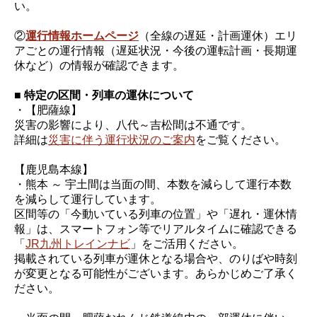
い。
②
運行情報ホームページ
（全線の遅延・計画運休）エリ
アごとの運行情報（遅延状況・今後の運転計画・長期運
休など）の情報が確認できます。
■ 特定の区間・列車の運休について
・【肥薩線】
災害の影響により、八代～吉松間は不通です。
詳細は
災害に伴う運行状況のご案内
をご覧ください。
【鹿児島本線】
・熊本 ～ 宇土間は当面の間、本数を減らして運行本数
を減らして運行しています。
区間等の「今動いている列車の位置」や「遅れ・運休情
報」は、スマートフォン等でリアルタイムに確認できる
「
JR九州トレインナビ
」をご活用ください。
掲載されている列車が運休となる場合や、のりばや時刻
が変更となる可能性がございます。あらかじめご了承く
ださい。