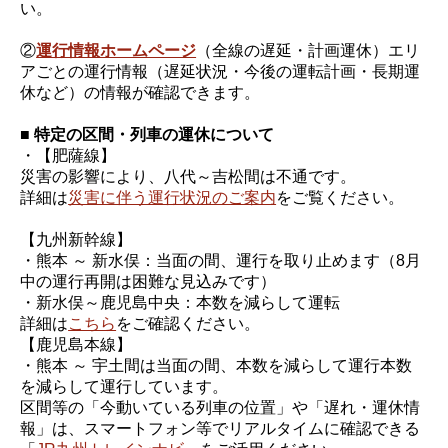
い。
②
運行情報ホームページ
（全線の遅延・計画運休）エリ
アごとの運行情報（遅延状況・今後の運転計画・長期運
休など）の情報が確認できます。
■ 特定の区間・列車の運休について
・【肥薩線】
災害の影響により、八代～吉松間は不通です。
詳細は
災害に伴う運行状況のご案内
をご覧ください。
【九州新幹線】
・熊本 ～ 新水俣：当面の間、運行を取り止めます（8月
中の運行再開は困難な見込みです）
・新水俣～鹿児島中央：本数を減らして運転
詳細は
こちら
をご確認ください。
【鹿児島本線】
・熊本 ～ 宇土間は当面の間、本数を減らして運行本数
を減らして運行しています。
区間等の「今動いている列車の位置」や「遅れ・運休情
報」は、スマートフォン等でリアルタイムに確認できる