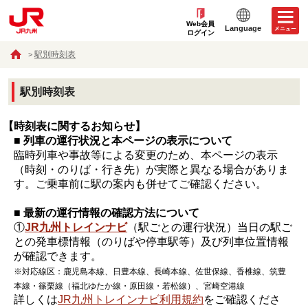
Web会員
Language
ログイン
駅別時刻表
駅別時刻表
【時刻表に関するお知らせ】
■ 列車の運行状況と本ページの表示について
臨時列車や事故等による変更のため、本ページの表示
（時刻・のりば・行き先）が実際と異なる場合がありま
す。ご乗車前に駅の案内も併せてご確認ください。
■ 最新の運行情報の確認方法について
①
JR九州トレインナビ
（駅ごとの運行状況）当日の駅ご
との発車標情報（のりばや停車駅等）及び列車位置情報
が確認できます。
※対応線区：鹿児島本線、日豊本線、長崎本線、佐世保線、香椎線、筑豊
本線・篠栗線（福北ゆたか線・原田線・若松線）、宮崎空港線
詳しくは
JR九州トレインナビ利用規約
をご確認くださ