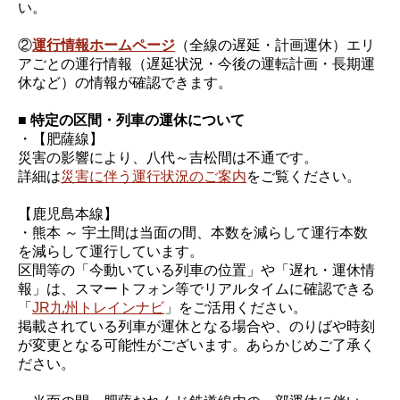
い。
②
運行情報ホームページ
（全線の遅延・計画運休）エリ
アごとの運行情報（遅延状況・今後の運転計画・長期運
休など）の情報が確認できます。
■ 特定の区間・列車の運休について
・【肥薩線】
災害の影響により、八代～吉松間は不通です。
詳細は
災害に伴う運行状況のご案内
をご覧ください。
【鹿児島本線】
・熊本 ～ 宇土間は当面の間、本数を減らして運行本数
を減らして運行しています。
区間等の「今動いている列車の位置」や「遅れ・運休情
報」は、スマートフォン等でリアルタイムに確認できる
「
JR九州トレインナビ
」をご活用ください。
掲載されている列車が運休となる場合や、のりばや時刻
が変更となる可能性がございます。あらかじめご了承く
ださい。