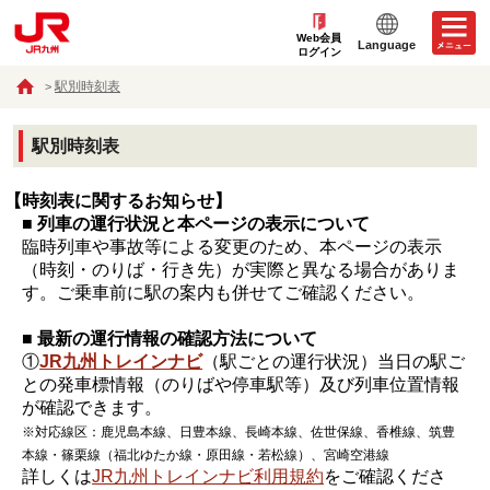
Web会員
Language
ログイン
駅別時刻表
駅別時刻表
【時刻表に関するお知らせ】
■ 列車の運行状況と本ページの表示について
臨時列車や事故等による変更のため、本ページの表示
（時刻・のりば・行き先）が実際と異なる場合がありま
す。ご乗車前に駅の案内も併せてご確認ください。
■ 最新の運行情報の確認方法について
①
JR九州トレインナビ
（駅ごとの運行状況）当日の駅ご
との発車標情報（のりばや停車駅等）及び列車位置情報
が確認できます。
※対応線区：鹿児島本線、日豊本線、長崎本線、佐世保線、香椎線、筑豊
本線・篠栗線（福北ゆたか線・原田線・若松線）、宮崎空港線
詳しくは
JR九州トレインナビ利用規約
をご確認くださ