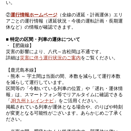
い。
②
運行情報ホームページ
（全線の遅延・計画運休）エリ
アごとの運行情報（遅延状況・今後の運転計画・長期運
休など）の情報が確認できます。
■ 特定の区間・列車の運休について
・【肥薩線】
災害の影響により、八代～吉松間は不通です。
詳細は
災害に伴う運行状況のご案内
をご覧ください。
【鹿児島本線】
・熊本 ～ 宇土間は当面の間、本数を減らして運行本数
を減らして運行しています。
区間等の「今動いている列車の位置」や「遅れ・運休情
報」は、スマートフォン等でリアルタイムに確認できる
「
JR九州トレインナビ
」をご活用ください。
掲載されている列車が運休となる場合や、のりばや時刻
が変更となる可能性がございます。あらかじめご了承く
ださい。