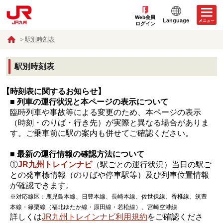
Web会員
Language
ログイン
駅別時刻表
駅別時刻表
【時刻表に関するお知らせ】
■ 列車の運行状況と本ページの表示について
臨時列車や事故等による変更のため、本ページの表示
（時刻・のりば・行き先）が実際と異なる場合がありま
す。ご乗車前に駅の案内も併せてご確認ください。
■ 最新の運行情報の確認方法について
①
JR九州トレインナビ
（駅ごとの運行状況）当日の駅ご
との発車標情報（のりばや停車駅等）及び列車位置情報
が確認できます。
※対応線区：鹿児島本線、日豊本線、長崎本線、佐世保線、香椎線、筑豊
本線・篠栗線（福北ゆたか線・原田線・若松線）、宮崎空港線
詳しくは
JR九州トレインナビ利用規約
をご確認くださ