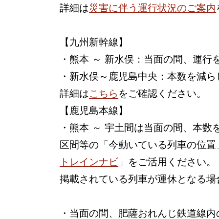
詳細は
災害に伴う運行状況のご案内
【九州新幹線】
・熊本 ～ 新水俣：当面の間、運行
・新水俣～鹿児島中央：本数を減ら
詳細は
こちら
をご確認ください。
【鹿児島本線】
・熊本 ～ 宇土間は当面の間、本
区間等の「今動いている列車の位置
トレインナビ
」をご活用ください。
掲載されている列車が運休となる場
・当面の間、肥薩おれんじ鉄道線内