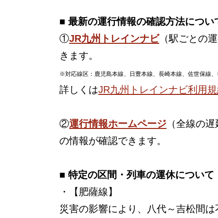
■ 最新の運行情報の確認方法につい
①
JR九州トレインナビ
（駅ごとの運
きます。
※対応線区：鹿児島本線、日豊本線、長崎本線、佐世保線、
詳しくは
JR九州トレインナビ利用規
②
運行情報ホームページ
（全線の遅
の情報が確認できます。
■ 特定の区間・列車の運休について
・【肥薩線】
災害の影響により、八代～吉松間は