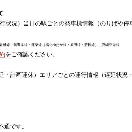
て
行状況）当日の駅ごとの発車標情報（のりばや停
香椎線、筑豊本線・篠栗線（福北ゆたか線・原田線・若松線）、宮崎空港線
約
をご確認ください。
延・計画運休）エリアごとの運行情報（遅延状況
不通です。