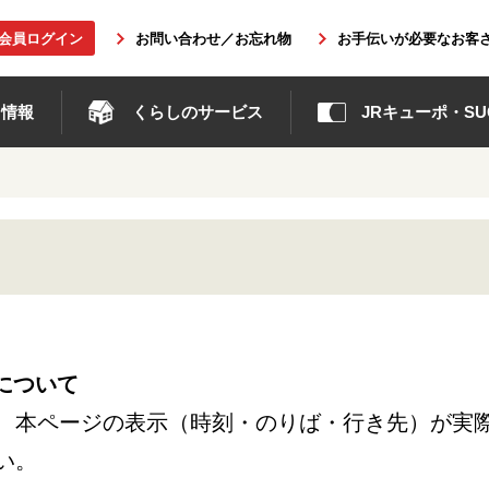
b会員ログイン
お問い合わせ／お忘れ物
お手伝いが必要なお客
ト情報
くらしのサービス
JRキューポ・SUG
について
、本ページの表示（時刻・のりば・行き先）が実
い。