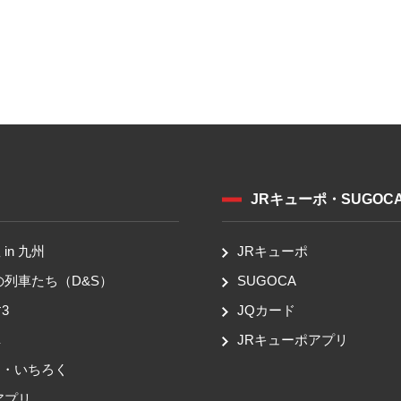
JRキューポ・SUGOC
in 九州
JRキューポ
の列車たち（D&S）
SUGOCA
3
JQカード
車
JRキューポアプリ
ち・いちろく
アプリ