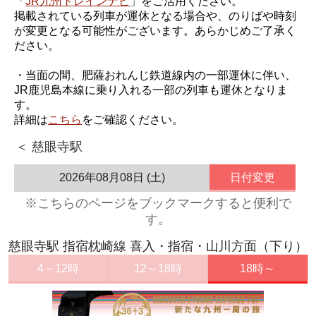
「
JR九州トレインナビ
」をご活用ください。
掲載されている列車が運休となる場合や、のりばや時刻
が変更となる可能性がございます。あらかじめご了承く
ださい。
・当面の間、肥薩おれんじ鉄道線内の一部運休に伴い、
JR鹿児島本線に乗り入れる一部の列車も運休となりま
す。
詳細は
こちら
をご確認ください。
＜ 慈眼寺駅
2026年08月08日 (土)
日付変更
※こちらのページをブックマークすると便利で
す。
慈眼寺駅 指宿枕崎線 喜入・指宿・山川方面（下り）
4～12時
12～18時
18時～