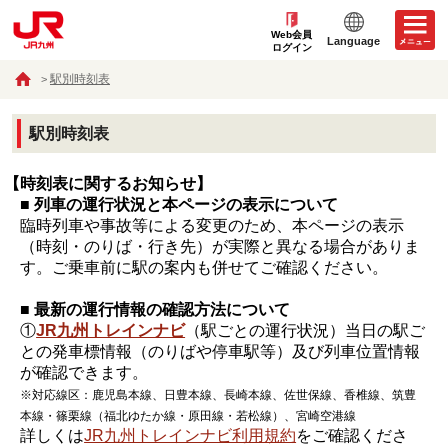
Web会員
Language
ログイン
駅別時刻表
駅別時刻表
【時刻表に関するお知らせ】
■ 列車の運行状況と本ページの表示について
臨時列車や事故等による変更のため、本ページの表示
（時刻・のりば・行き先）が実際と異なる場合がありま
す。ご乗車前に駅の案内も併せてご確認ください。
■ 最新の運行情報の確認方法について
①
JR九州トレインナビ
（駅ごとの運行状況）当日の駅ご
との発車標情報（のりばや停車駅等）及び列車位置情報
が確認できます。
※対応線区：鹿児島本線、日豊本線、長崎本線、佐世保線、香椎線、筑豊
本線・篠栗線（福北ゆたか線・原田線・若松線）、宮崎空港線
詳しくは
JR九州トレインナビ利用規約
をご確認くださ