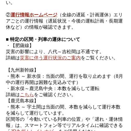
い。
②
運行情報ホームページ
（全線の遅延・計画運休）エリ
アごとの運行情報（遅延状況・今後の運転計画・長期運
休など）の情報が確認できます。
■ 特定の区間・列車の運休について
・【肥薩線】
災害の影響により、八代～吉松間は不通です。
詳細は
災害に伴う運行状況のご案内
をご覧ください。
【九州新幹線】
・熊本 ～ 新水俣：当面の間、運行を取り止めます（8月
中の運行再開は困難な見込みです）
・新水俣～鹿児島中央：本数を減らして運転
詳細は
こちら
をご確認ください。
【鹿児島本線】
・熊本 ～ 宇土間は当面の間、本数を減らして運行本数
を減らして運行しています。
区間等の「今動いている列車の位置」や「遅れ・運休情
報」は、スマートフォン等でリアルタイムに確認できる