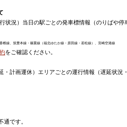
て
行状況）当日の駅ごとの発車標情報（のりばや停
香椎線、筑豊本線・篠栗線（福北ゆたか線・原田線・若松線）、宮崎空港線
約
をご確認ください。
延・計画運休）エリアごとの運行情報（遅延状況
不通です。