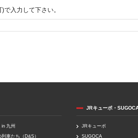
可)で入力して下さい。
JRキューポ・SUGOC
in 九州
JRキューポ
の列車たち（D&S）
SUGOCA