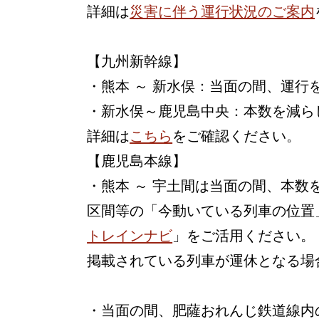
詳細は
災害に伴う運行状況のご案内
【九州新幹線】
・熊本 ～ 新水俣：当面の間、運行
・新水俣～鹿児島中央：本数を減ら
詳細は
こちら
をご確認ください。
【鹿児島本線】
・熊本 ～ 宇土間は当面の間、本
区間等の「今動いている列車の位置
トレインナビ
」をご活用ください。
掲載されている列車が運休となる場
・当面の間、肥薩おれんじ鉄道線内