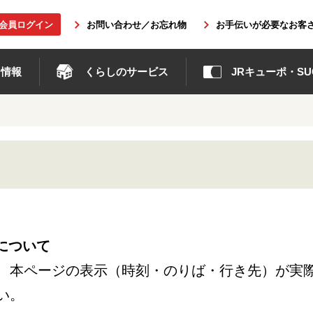
b会員ログイン
お問い合わせ／お忘れ物
お手伝いが必要なお客
ト情報
くらしのサービス
JRキューポ・SUG
について
、本ページの表示（時刻・のりば・行き先）が実
い。