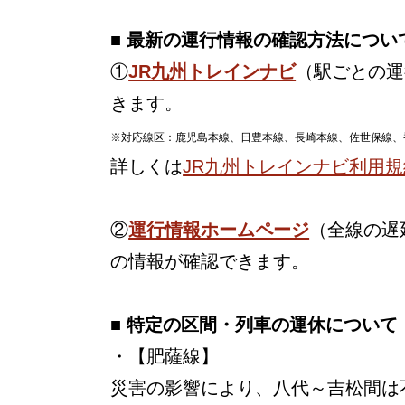
■ 最新の運行情報の確認方法につい
①
JR九州トレインナビ
（駅ごとの運
きます。
※対応線区：鹿児島本線、日豊本線、長崎本線、佐世保線、
詳しくは
JR九州トレインナビ利用規
②
運行情報ホームページ
（全線の遅
の情報が確認できます。
■ 特定の区間・列車の運休について
・【肥薩線】
災害の影響により、八代～吉松間は