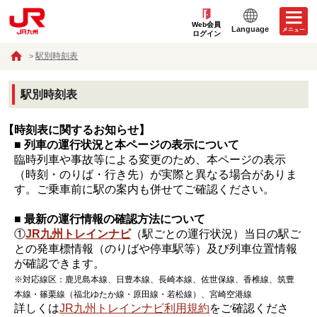
Web会員
Language
ログイン
駅別時刻表
駅別時刻表
【時刻表に関するお知らせ】
■ 列車の運行状況と本ページの表示について
臨時列車や事故等による変更のため、本ページの表示
（時刻・のりば・行き先）が実際と異なる場合がありま
す。ご乗車前に駅の案内も併せてご確認ください。
■ 最新の運行情報の確認方法について
①
JR九州トレインナビ
（駅ごとの運行状況）当日の駅ご
との発車標情報（のりばや停車駅等）及び列車位置情報
が確認できます。
※対応線区：鹿児島本線、日豊本線、長崎本線、佐世保線、香椎線、筑豊
本線・篠栗線（福北ゆたか線・原田線・若松線）、宮崎空港線
詳しくは
JR九州トレインナビ利用規約
をご確認くださ