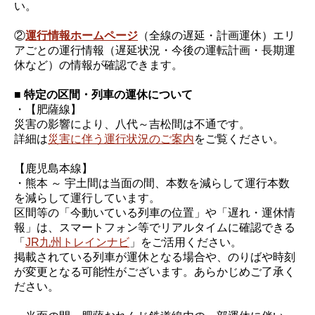
い。
②
運行情報ホームページ
（全線の遅延・計画運休）エリ
アごとの運行情報（遅延状況・今後の運転計画・長期運
休など）の情報が確認できます。
■ 特定の区間・列車の運休について
・【肥薩線】
災害の影響により、八代～吉松間は不通です。
詳細は
災害に伴う運行状況のご案内
をご覧ください。
【鹿児島本線】
・熊本 ～ 宇土間は当面の間、本数を減らして運行本数
を減らして運行しています。
区間等の「今動いている列車の位置」や「遅れ・運休情
報」は、スマートフォン等でリアルタイムに確認できる
「
JR九州トレインナビ
」をご活用ください。
掲載されている列車が運休となる場合や、のりばや時刻
が変更となる可能性がございます。あらかじめご了承く
ださい。