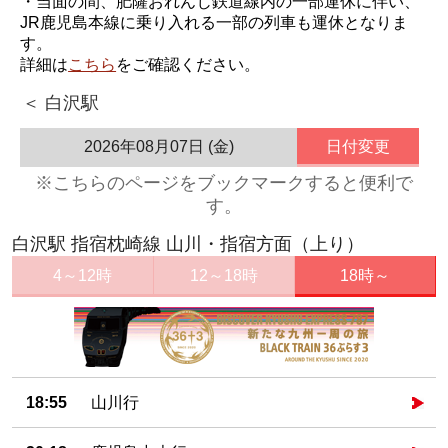
・当面の間、肥薩おれんじ鉄道線内の一部運休に伴い、
JR鹿児島本線に乗り入れる一部の列車も運休となりま
す。
詳細は
こちら
をご確認ください。
＜ 白沢駅
2026年08月07日 (金)
日付変更
※こちらのページをブックマークすると便利で
す。
白沢駅 指宿枕崎線 山川・指宿方面（上り）
4～12時
12～18時
18時～
18:55
山川行