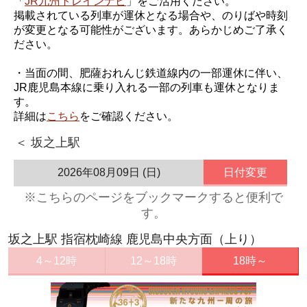
「
JR九州トレインナビ
」をご活用ください。
掲載されている列車が運休となる場合や、のりばや時刻
が変更となる可能性がございます。あらかじめご了承く
ださい。
・当面の間、肥薩おれんじ鉄道線内の一部運休に伴い、
JR鹿児島本線に乗り入れる一部の列車も運休となりま
す。
詳細は
こちら
をご確認ください。
＜ 坂之上駅
2026年08月09日 (日)
日付変更
※こちらのページをブックマークすると便利で
す。
坂之上駅 指宿枕崎線 鹿児島中央方面（上り）
4～12時
12～18時
18時～