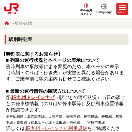
Web会員
Language
ログイン
駅別時刻表
駅別時刻表
【時刻表に関するお知らせ】
■ 列車の運行状況と本ページの表示について
臨時列車や事故等による変更のため、本ページの表示
（時刻・のりば・行き先）が実際と異なる場合がありま
す。ご乗車前に駅の案内も併せてご確認ください。
■ 最新の運行情報の確認方法について
①
JR九州トレインナビ
（駅ごとの運行状況）当日の駅ご
との発車標情報（のりばや停車駅等）及び列車位置情報
が確認できます。
※対応線区：鹿児島本線、日豊本線、長崎本線、佐世保線、香椎線、筑豊
本線・篠栗線（福北ゆたか線・原田線・若松線）、宮崎空港線
詳しくは
JR九州トレインナビ利用規約
をご確認くださ