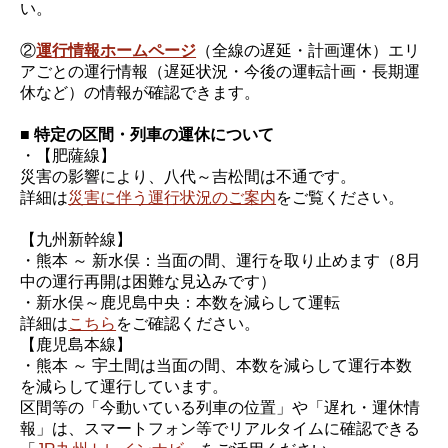
い。
②
運行情報ホームページ
（全線の遅延・計画運休）エリ
アごとの運行情報（遅延状況・今後の運転計画・長期運
休など）の情報が確認できます。
■ 特定の区間・列車の運休について
・【肥薩線】
災害の影響により、八代～吉松間は不通です。
詳細は
災害に伴う運行状況のご案内
をご覧ください。
【九州新幹線】
・熊本 ～ 新水俣：当面の間、運行を取り止めます（8月
中の運行再開は困難な見込みです）
・新水俣～鹿児島中央：本数を減らして運転
詳細は
こちら
をご確認ください。
【鹿児島本線】
・熊本 ～ 宇土間は当面の間、本数を減らして運行本数
を減らして運行しています。
区間等の「今動いている列車の位置」や「遅れ・運休情
報」は、スマートフォン等でリアルタイムに確認できる